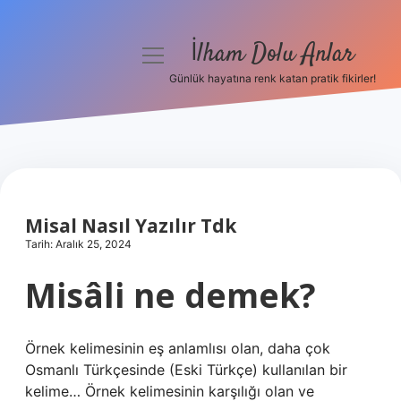
İlham Dolu Anlar
menüyü
aç
Günlük hayatına renk katan pratik fikirler!
Anasayfa
Gizlilik Politikası
Yasal Uyarı
Misal Nasıl Yazılır Tdk
Hakkımızda
Tarih: Aralık 25, 2024
Misâli ne demek?
Örnek kelimesinin eş anlamlısı olan, daha çok
Osmanlı Türkçesinde (Eski Türkçe) kullanılan bir
kelime… Örnek kelimesinin karşılığı olan ve