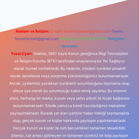
giriş
Reklam ve İletişim:
E-mail:
backlinkpaneli@gmail.com
Teams:
forumhizmeti@gmail.com
Whatsapp: 0262 606 0 726
Telegram:
@karabul
Yasal Uyarı:
Sitemiz, 5651 Sayılı Kanun gereğince Bilgi Teknolojileri
ve İletişim Kurumu (BTK) tarafından onaylanmış bir Yer Sağlayıcı
olarak hizmet vermektedir. Bu nedenle, sitedeki içerikleri proaktif
olarak denetleme veya araştırma yükümlülüğümüz bulunmamaktadır.
Ancak, üyelerimiz yazdıkları içeriklerin sorumluluğunu taşımakta olup,
siteye üye olarak bu sorumluluğu kabul etmiş sayılırlar. Bu internet
sitesi, herhangi bir marka, kurum veya şahıs şirketi ile hiçbir bağlantısı
bulunmamaktadır. Sitede yalnızca kendi hazırladığımız makaleler
paylaşılmaktadır. Burada yer alan içerikler haber niteliği taşımamakta
olup, gerçek kurum ve kişiler hakkında paylaşım yapılmamaktadır.
Gerçek kurum ve kişiler ile isim benzerlikleri tamamen tesadüfidir.
Sitemiz, kar amacı gütmeyen ve tamamen ücretsiz bir bilgi paylaşım