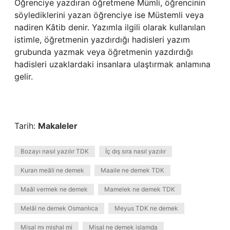
Öğrenciye yazdıran öğretmene Mümli, öğrencinin
söylediklerini yazan öğrenciye ise Müstemli veya
nadiren Kâtib denir. Yazımla ilgili olarak kullanılan
istimle, öğretmenin yazdırdığı hadisleri yazım
grubunda yazmak veya öğretmenin yazdırdığı
hadisleri uzaklardaki insanlara ulaştırmak anlamına
gelir.
Tarih:
Makaleler
Bozayı nasıl yazılır TDK
İç dış sıra nasıl yazılır
Kuran meâli ne demek
Maaile ne demek TDK
Maâl vermek ne demek
Mamelek ne demek TDK
Melâl ne demek Osmanlıca
Meyus TDK ne demek
Misal mı mishal mi
Misal ne demek islamda