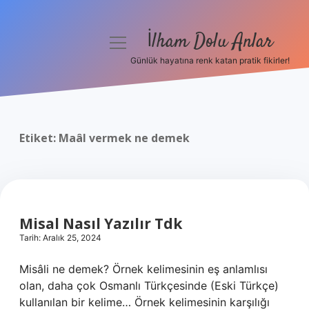
İlham Dolu Anlar
menüyü
aç
Günlük hayatına renk katan pratik fikirler!
Anasayfa
Gizlilik Politikası
Etiket:
Maâl vermek ne demek
Yasal Uyarı
Hakkımızda
Misal Nasıl Yazılır Tdk
Tarih: Aralık 25, 2024
Misâli ne demek? Örnek kelimesinin eş anlamlısı
olan, daha çok Osmanlı Türkçesinde (Eski Türkçe)
kullanılan bir kelime… Örnek kelimesinin karşılığı