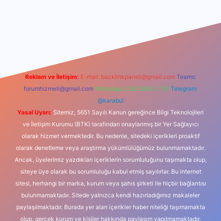
iş
Reklam ve İletişim:
E-mail:
backlinkpaneli@gmail.com
Teams:
forumhizmeti@gmail.com
Whatsapp: 0262 606 0 726
Telegram:
@karabul
Yasal Uyarı:
Sitemiz, 5651 Sayılı Kanun gereğince Bilgi Teknolojileri
ve İletişim Kurumu (BTK) tarafından onaylanmış bir Yer Sağlayıcı
olarak hizmet vermektedir. Bu nedenle, sitedeki içerikleri proaktif
olarak denetleme veya araştırma yükümlülüğümüz bulunmamaktadır.
Ancak, üyelerimiz yazdıkları içeriklerin sorumluluğunu taşımakta olup,
siteye üye olarak bu sorumluluğu kabul etmiş sayılırlar. Bu internet
sitesi, herhangi bir marka, kurum veya şahıs şirketi ile hiçbir bağlantısı
bulunmamaktadır. Sitede yalnızca kendi hazırladığımız makaleler
paylaşılmaktadır. Burada yer alan içerikler haber niteliği taşımamakta
olup, gerçek kurum ve kişiler hakkında paylaşım yapılmamaktadır.