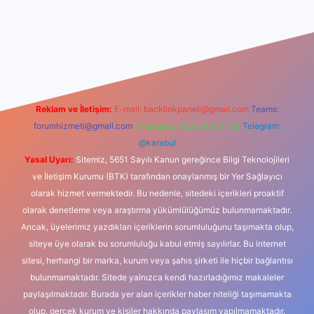
iş
Reklam ve İletişim:
E-mail:
backlinkpaneli@gmail.com
Teams:
forumhizmeti@gmail.com
Whatsapp: 0262 606 0 726
Telegram:
@karabul
Yasal Uyarı:
Sitemiz, 5651 Sayılı Kanun gereğince Bilgi Teknolojileri
ve İletişim Kurumu (BTK) tarafından onaylanmış bir Yer Sağlayıcı
olarak hizmet vermektedir. Bu nedenle, sitedeki içerikleri proaktif
olarak denetleme veya araştırma yükümlülüğümüz bulunmamaktadır.
Ancak, üyelerimiz yazdıkları içeriklerin sorumluluğunu taşımakta olup,
siteye üye olarak bu sorumluluğu kabul etmiş sayılırlar. Bu internet
sitesi, herhangi bir marka, kurum veya şahıs şirketi ile hiçbir bağlantısı
bulunmamaktadır. Sitede yalnızca kendi hazırladığımız makaleler
paylaşılmaktadır. Burada yer alan içerikler haber niteliği taşımamakta
olup, gerçek kurum ve kişiler hakkında paylaşım yapılmamaktadır.