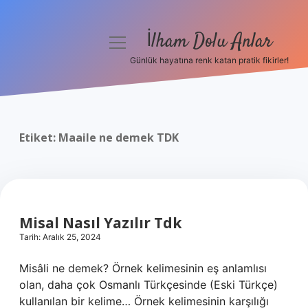
İlham Dolu Anlar
menüyü
aç
Günlük hayatına renk katan pratik fikirler!
Anasayfa
Gizlilik Politikası
Etiket:
Maaile ne demek TDK
Yasal Uyarı
Hakkımızda
Misal Nasıl Yazılır Tdk
Tarih: Aralık 25, 2024
Misâli ne demek? Örnek kelimesinin eş anlamlısı
olan, daha çok Osmanlı Türkçesinde (Eski Türkçe)
kullanılan bir kelime… Örnek kelimesinin karşılığı