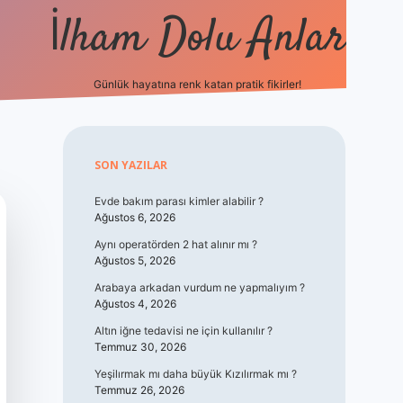
İlham Dolu Anlar
Günlük hayatına renk katan pratik fikirler!
hiltonbet giriş
Sidebar
SON YAZILAR
Evde bakım parası kimler alabilir ?
Ağustos 6, 2026
Aynı operatörden 2 hat alınır mı ?
Ağustos 5, 2026
Arabaya arkadan vurdum ne yapmalıyım ?
Ağustos 4, 2026
Altın iğne tedavisi ne için kullanılır ?
Temmuz 30, 2026
Yeşilırmak mı daha büyük Kızılırmak mı ?
Temmuz 26, 2026