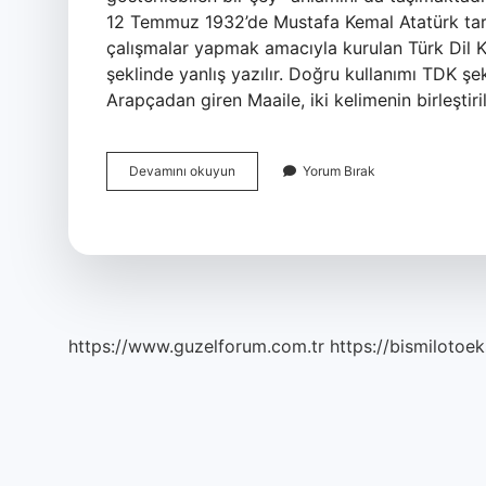
12 Temmuz 1932’de Mustafa Kemal Atatürk tar
çalışmalar yapmak amacıyla kurulan Türk Dil Ku
şeklinde yanlış yazılır. Doğru kullanımı TDK ş
Arapçadan giren Maaile, iki kelimenin birleştir
Misal
Devamını okuyun
Yorum Bırak
Nasıl
Yazılır
Tdk
https://www.guzelforum.com.tr
https://bismilotoek