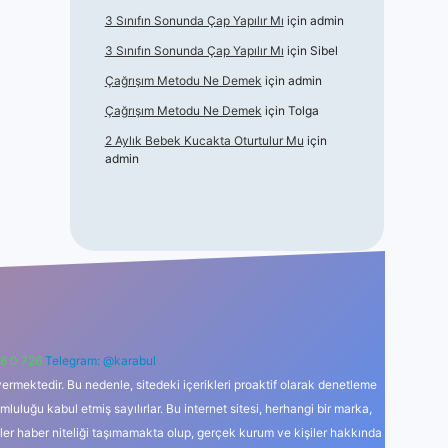
3 Sınıfın Sonunda Çap Yapılır Mı
için
admin
3 Sınıfın Sonunda Çap Yapılır Mı
için
Sibel
Çağrışım Metodu Ne Demek
için
admin
Çağrışım Metodu Ne Demek
için
Tolga
2 Aylık Bebek Kucakta Oturtulur Mu
için
admin
6 0 726
Telegram: @karabul
ermektedir. Bu nedenle, sitedeki içerikleri proaktif olarak denetleme
uğu kabul etmiş sayılırlar. Bu internet sitesi, herhangi bir marka,
kler haber niteliği taşımamakta olup, gerçek kurum ve kişiler hakkında