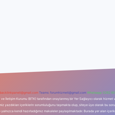
backlinkpaneli@gmail.com
Teams:
forumhizmeti@gmail.com
Whatsapp: 0262 60
i ve İletişim Kurumu (BTK) tarafından onaylanmış bir Yer Sağlayıcı olarak hizmet v
azdıkları içeriklerin sorumluluğunu taşımakta olup, siteye üye olarak bu sorumlul
e yalnızca kendi hazırladığımız makaleler paylaşılmaktadır. Burada yer alan içeri