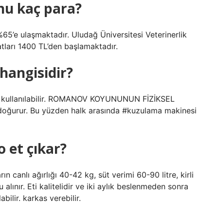
nu kaç para?
5’e ulaşmaktadır. Uludağ Üniversitesi Veterinerlik
tları 1400 TL’den başlamaktadır.
hangisidir?
kta kullanılabilir. ROMANOV KOYUNUNUN FİZİKSEL
oğurur. Bu yüzden halk arasında #kuzulama makinesi
o et çıkar?
n canlı ağırlığı 40-42 kg, süt verimi 60-90 litre, kirli
 alınır. Eti kalitelidir ve iki aylık beslenmeden sonra
bilir. karkas verebilir.