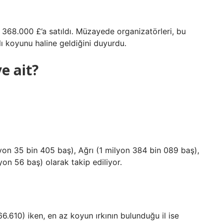
368.000 £’a satıldı. Müzayede organizatörleri, bu
lı koyunu haline geldiğini duyurdu.
e ait?
yon 35 bin 405 baş), Ağrı (1 milyon 384 bin 089 baş),
yon 56 baş) olarak takip ediliyor.
6.610) iken, en az koyun ırkının bulunduğu il ise