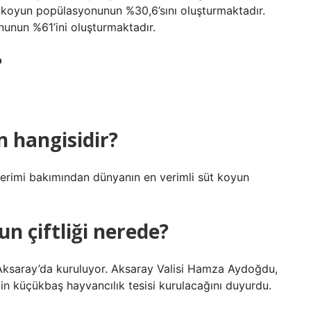
 koyun popülasyonunun %30,6’sını oluşturmaktadır.
unun %61’ini oluşturmaktadır.
?
 hangisidir?
rimi bakımından dünyanın en verimli süt koyun
n çiftliği nerede?
 Aksaray’da kuruluyor. Aksaray Valisi Hamza Aydoğdu,
 bin küçükbaş hayvancılık tesisi kurulacağını duyurdu.