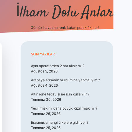
İlham Dolu Anlar
Günlük hayatına renk katan pratik fikirler!
hiltonbet giri
Sidebar
SON YAZILAR
Aynı operatörden 2 hat alınır mı ?
Ağustos 5, 2026
Arabaya arkadan vurdum ne yapmalıyım ?
Ağustos 4, 2026
Altın iğne tedavisi ne için kullanılır ?
Temmuz 30, 2026
Yeşilırmak mı daha büyük Kızılırmak mı ?
Temmuz 26, 2026
Erasmusla hangi ülkelere gidiliyor ?
Temmuz 25, 2026