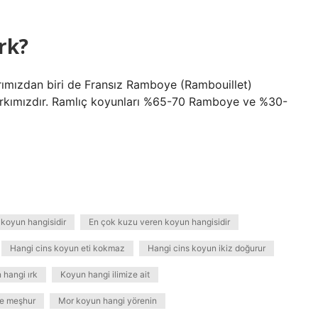
rk?
arımızdan biri de Fransız Ramboye (Rambouillet)
 ırkımızdır. Ramlıç koyunları %65-70 Ramboye ve %30-
 koyun hangisidir
En çok kuzu veren koyun hangisidir
Hangi cins koyun eti kokmaz
Hangi cins koyun ikiz doğurur
 hangi ırk
Koyun hangi ilimize ait
e meşhur
Mor koyun hangi yörenin