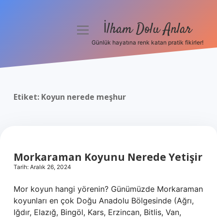
İlham Dolu Anlar
menüyü
aç
Günlük hayatına renk katan pratik fikirler!
Anasayfa
Gizlilik Politikası
Etiket:
Koyun nerede meşhur
Yasal Uyarı
Hakkımızda
Morkaraman Koyunu Nerede Yetişir
Tarih: Aralık 26, 2024
Mor koyun hangi yörenin? Günümüzde Morkaraman
koyunları en çok Doğu Anadolu Bölgesinde (Ağrı,
Iğdır, Elazığ, Bingöl, Kars, Erzincan, Bitlis, Van,