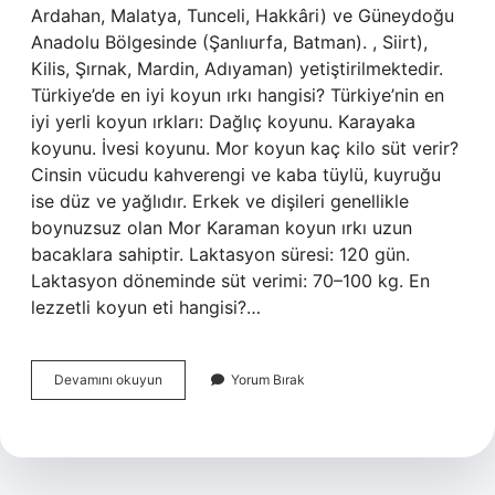
Ardahan, Malatya, Tunceli, Hakkâri) ve Güneydoğu
Anadolu Bölgesinde (Şanlıurfa, Batman). , Siirt),
Kilis, Şırnak, Mardin, Adıyaman) yetiştirilmektedir.
Türkiye’de en iyi koyun ırkı hangisi? Türkiye’nin en
iyi yerli koyun ırkları: Dağlıç koyunu. Karayaka
koyunu. İvesi koyunu. Mor koyun kaç kilo süt verir?
Cinsin vücudu kahverengi ve kaba tüylü, kuyruğu
ise düz ve yağlıdır. Erkek ve dişileri genellikle
boynuzsuz olan Mor Karaman koyun ırkı uzun
bacaklara sahiptir. Laktasyon süresi: 120 gün.
Laktasyon döneminde süt verimi: 70–100 kg. En
lezzetli koyun eti hangisi?…
Morkaraman
Devamını okuyun
Yorum Bırak
Koyunu
Nerede
Yetişir