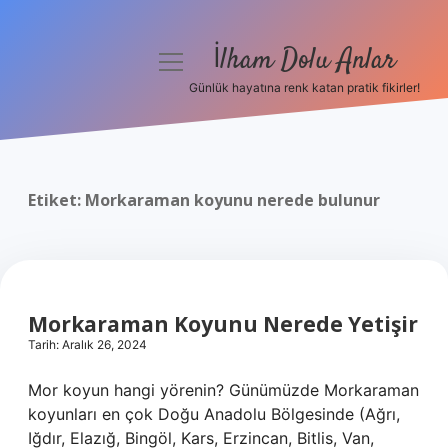
İlham Dolu Anlar
menüyü
aç
Günlük hayatına renk katan pratik fikirler!
Anasayfa
Gizlilik Politikası
Etiket:
Morkaraman koyunu nerede bulunur
Yasal Uyarı
Hakkımızda
Morkaraman Koyunu Nerede Yetişir
Tarih: Aralık 26, 2024
Mor koyun hangi yörenin? Günümüzde Morkaraman
koyunları en çok Doğu Anadolu Bölgesinde (Ağrı,
Iğdır, Elazığ, Bingöl, Kars, Erzincan, Bitlis, Van,