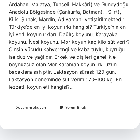
Ardahan, Malatya, Tunceli, Hakkâri) ve Güneydoğu
Anadolu Bölgesinde (Şanlıurfa, Batman). , Siirt),
Kilis, Şırnak, Mardin, Adıyaman) yetiştirilmektedir.
Türkiye’de en iyi koyun ırkı hangisi? Türkiye’nin en
iyi yerli koyun ırkları: Dağlıç koyunu. Karayaka
koyunu. İvesi koyunu. Mor koyun kaç kilo süt verir?
Cinsin vücudu kahverengi ve kaba tüylü, kuyruğu
ise düz ve yağlıdır. Erkek ve dişileri genellikle
boynuzsuz olan Mor Karaman koyun ırkı uzun
bacaklara sahiptir. Laktasyon süresi: 120 gün.
Laktasyon döneminde süt verimi: 70–100 kg. En
lezzetli koyun eti hangisi?…
Morkaraman
Devamını okuyun
Yorum Bırak
Koyunu
Nerede
Yetişir