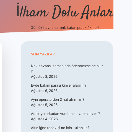
İlham Dolu Anlar
Günlük hayatına renk katan pratik fikirler!
hiltonbet giri
Sidebar
SON YAZILAR
Nakit avansı zamanında ödenmezse ne olur
?
Ağustos 8, 2026
Evde bakım parası kimler alabilir ?
Ağustos 6, 2026
Aynı operatörden 2 hat alınır mı ?
Ağustos 5, 2026
Arabaya arkadan vurdum ne yapmalıyım ?
Ağustos 4, 2026
Altın iğne tedavisi ne için kullanılır ?