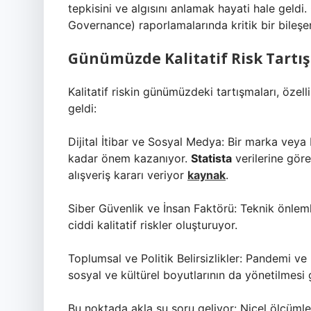
tepkisini ve algısını anlamak hayati hale geld
Governance) raporlamalarında kritik bir bileşen
Günümüzde Kalitatif Risk Tartı
Kalitatif riskin günümüzdeki tartışmaları, özel
geldi:
Dijital İtibar ve Sosyal Medya: Bir marka veya
kadar önem kazanıyor.
Statista
verilerine göre
alışveriş kararı veriyor
kaynak
.
Siber Güvenlik ve İnsan Faktörü: Teknik önlemle
ciddi kalitatif riskler oluşturuyor.
Toplumsal ve Politik Belirsizlikler: Pandemi ve 
sosyal ve kültürel boyutlarının da yönetilmesi 
Bu noktada akla şu soru geliyor: Nicel ölçümler