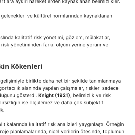
rtlara aykırı hareketlerden kaynaklanan belirsizlikler.
, gelenekleri ve kültürel normlarından kaynaklanan
slında kalitatif risk yönetimi, gözlem, mülakatlar,
el risk yönetiminden farkı, ölçüm yerine yorum ve
skin Kökenleri
 gelişimiyle birlikte daha net bir şekilde tanımlanmaya
gortacılık alanında yapılan çalışmalar, riskleri sadece
lduğunu gösterdi.
Knight (1921)
, belirsizlik ve risk
elirsizliğin ise ölçülemez ve daha çok subjektif
ak
.
tikalarında kalitatif risk analizleri yaygınlaştı. Örneğin
roje planlamalarında, nicel verilerin ötesinde, toplumun