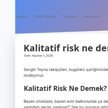
Anasayfa
Gizlilik Politikası
Yasal Uyarı
Hakkımızda
Kalitatif risk ne d
Tarih: Haziran 1, 2026
Sevgili Teyna takipçileri, bugünkü içeriğimizd
inceliyoruz.
Kalitatif Risk Ne Demek? 
Bazen otobüste, bazen evin balkonunda ya d
yaptığım seçim yanlışsa?” İşte bu sorunun göl