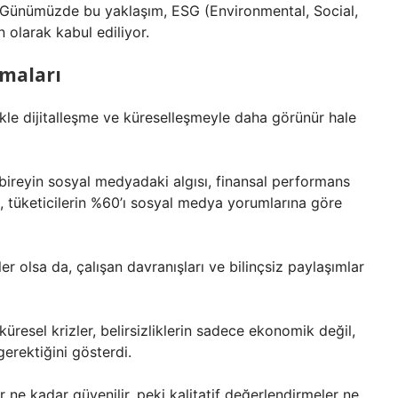
i. Günümüzde bu yaklaşım, ESG (Environmental, Social,
 olarak kabul ediliyor.
şmaları
likle dijitalleşme ve küreselleşmeyle daha görünür hale
 bireyin sosyal medyadaki algısı, finansal performans
, tüketicilerin %60’ı sosyal medya yorumlarına göre
r olsa da, çalışan davranışları ve bilinçsiz paylaşımlar
küresel krizler, belirsizliklerin sadece ekonomik değil,
gerektiğini gösterdi.
 ne kadar güvenilir, peki kalitatif değerlendirmeler ne