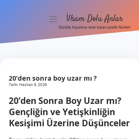
İlham Dolu Anlar
menüyü
aç
Günlük hayatına renk katan pratik fikirler!
Anasayfa
Gizlilik Politikası
Yasal Uyarı
20’den sonra boy uzar mı ?
Hakkımızda
Tarih: Haziran 9, 2026
20’den Sonra Boy Uzar mı?
Gençliğin ve Yetişkinliğin
Kesişimi Üzerine Düşünceler