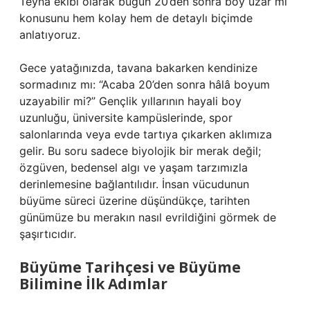
Teyna ekibi olarak bugün 20’den sonra boy uzar mı
konusunu hem kolay hem de detaylı biçimde
anlatıyoruz.
Gece yatağınızda, tavana bakarken kendinize
sormadınız mı: “Acaba 20’den sonra hâlâ boyum
uzayabilir mi?” Gençlik yıllarının hayali boy
uzunluğu, üniversite kampüslerinde, spor
salonlarında veya evde tartıya çıkarken aklımıza
gelir. Bu soru sadece biyolojik bir merak değil;
özgüven, bedensel algı ve yaşam tarzımızla
derinlemesine bağlantılıdır. İnsan vücudunun
büyüme süreci üzerine düşündükçe, tarihten
günümüze bu merakın nasıl evrildiğini görmek de
şaşırtıcıdır.
Büyüme Tarihçesi ve Büyüme
Bilimine İlk Adımlar