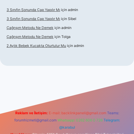
3 Sınıfın Sonunda Çap Yapılır Mı
için
admin
3 Sınıfın Sonunda Çap Yapılır Mı
için
Sibel
Çağrışım Metodu Ne Demek
için
admin
Çağrışım Metodu Ne Demek
için
Tolga
2 Aylık Bebek Kucakta Oturtulur Mu
için
admin
t giriş
Reklam ve İletişim:
E-mail:
backlinkpaneli@gmail.com
Teams:
forumhizmeti@gmail.com
Whatsapp: 0262 606 0 726
Telegram:
@karabul