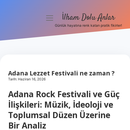
İlham Dolu Anlar
menüyü
aç
Günlük hayatına renk katan pratik fikirler!
Anasayfa
Gizlilik Politikası
Yasal Uyarı
Adana Lezzet Festivali ne zaman ?
Hakkımızda
Tarih: Haziran 16, 2026
Adana Rock Festivali ve Güç
İlişkileri: Müzik, İdeoloji ve
Toplumsal Düzen Üzerine
Bir Analiz