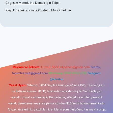
Çağrışım Metodu Ne Demek
için
Tolga
2 Aylık Bebek Kucakta Oturtulur Mu
için
admin
iş
Reklam ve İletişim:
E-mail:
backlinkpaneli@gmail.com
Teams:
forumhizmeti@gmail.com
Whatsapp: 0262 606 0 726
Telegram:
@karabul
Yasal Uyarı:
Sitemiz, 5651 Sayılı Kanun gereğince Bilgi Teknolojileri
ve İletişim Kurumu (BTK) tarafından onaylanmış bir Yer Sağlayıcı
olarak hizmet vermektedir. Bu nedenle, sitedeki içerikleri proaktif
olarak denetleme veya araştırma yükümlülüğümüz bulunmamaktadır.
Ancak, üyelerimiz yazdıkları içeriklerin sorumluluğunu taşımakta olup,