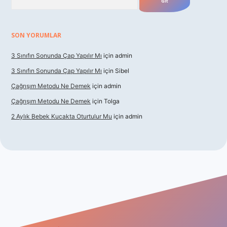
SON YORUMLAR
3 Sınıfın Sonunda Çap Yapılır Mı
için
admin
3 Sınıfın Sonunda Çap Yapılır Mı
için
Sibel
Çağrışım Metodu Ne Demek
için
admin
Çağrışım Metodu Ne Demek
için
Tolga
2 Aylık Bebek Kucakta Oturtulur Mu
için
admin
riş