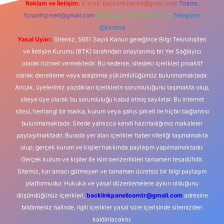
Reklam ve İletişim:
E-mail:
backlinkpaneli@gmail.com
Teams:
forumhizmeti@gmail.com
Whatsapp: 0262 606 0 726
Telegram:
@karabul
Yasal Uyarı:
Sitemiz, 5651 Sayılı Kanun gereğince Bilgi Teknolojileri
ve İletişim Kurumu (BTK) tarafından onaylanmış bir Yer Sağlayıcı
olarak hizmet vermektedir. Bu nedenle, sitedeki içerikleri proaktif
olarak denetleme veya araştırma yükümlülüğümüz bulunmamaktadır.
Ancak, üyelerimiz yazdıkları içeriklerin sorumluluğunu taşımakta olup,
siteye üye olarak bu sorumluluğu kabul etmiş sayılırlar. Bu internet
sitesi, herhangi bir marka, kurum veya şahıs şirketi ile hiçbir bağlantısı
bulunmamaktadır. Sitede yalnızca kendi hazırladığımız makaleler
paylaşılmaktadır. Burada yer alan içerikler haber niteliği taşımamakta
olup, gerçek kurum ve kişiler hakkında paylaşım yapılmamaktadır.
Gerçek kurum ve kişiler ile isim benzerlikleri tamamen tesadüfidir.
Sitemiz, kar amacı gütmeyen ve tamamen ücretsiz bir bilgi paylaşım
platformudur. Hukuka ve yasal düzenlemelere aykırı olduğunu
düşündüğünüz içerikleri,
backlinkpanelicomtr@gmail.com
adresine
bildirmeniz halinde, ilgili içerikler yasal süre içerisinde sitemizden
kaldırılacaktır.