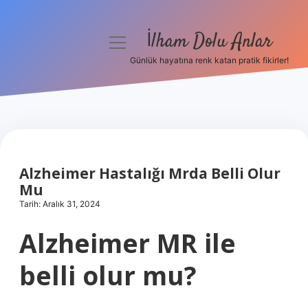
İlham Dolu Anlar
menüyü
aç
Günlük hayatına renk katan pratik fikirler!
Anasayfa
Gizlilik Politikası
Yasal Uyarı
Alzheimer Hastalığı Mrda Belli Olur
Hakkımızda
Mu
Tarih: Aralık 31, 2024
Alzheimer MR ile
belli olur mu?