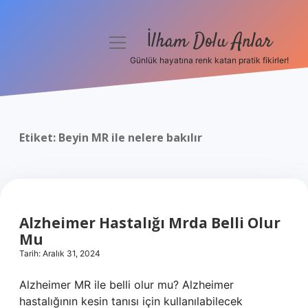
İlham Dolu Anlar
menüyü
aç
Günlük hayatına renk katan pratik fikirler!
Anasayfa
Gizlilik Politikası
Etiket:
Beyin MR ile nelere bakılır
Yasal Uyarı
Hakkımızda
Alzheimer Hastalığı Mrda Belli Olur
Mu
Tarih: Aralık 31, 2024
Alzheimer MR ile belli olur mu? Alzheimer
hastalığının kesin tanısı için kullanılabilecek