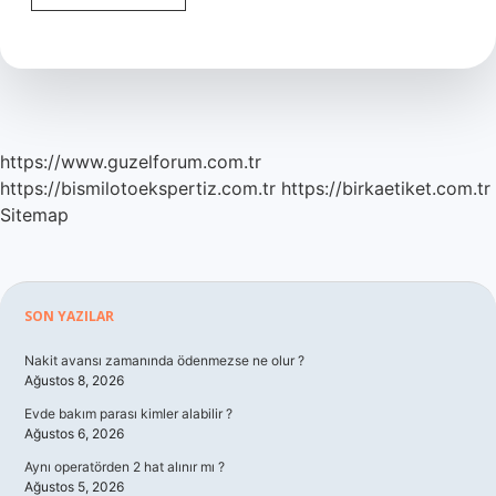
Hastalığı
Mrda
Belli
Olur
Mu
https://www.guzelforum.com.tr
https://bismilotoekspertiz.com.tr
https://birkaetiket.com.tr
Sitemap
Sidebar
SON YAZILAR
Nakit avansı zamanında ödenmezse ne olur ?
Ağustos 8, 2026
Evde bakım parası kimler alabilir ?
Ağustos 6, 2026
Aynı operatörden 2 hat alınır mı ?
Ağustos 5, 2026