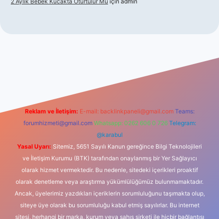
2 Aylık Bebek Kucakta Oturtulur Mu
için
admin
iş
Reklam ve İletişim:
E-mail:
backlinkpaneli@gmail.com
Teams:
forumhizmeti@gmail.com
Whatsapp: 0262 606 0 726
Telegram:
@karabul
Yasal Uyarı:
Sitemiz, 5651 Sayılı Kanun gereğince Bilgi Teknolojileri
ve İletişim Kurumu (BTK) tarafından onaylanmış bir Yer Sağlayıcı
olarak hizmet vermektedir. Bu nedenle, sitedeki içerikleri proaktif
olarak denetleme veya araştırma yükümlülüğümüz bulunmamaktadır.
Ancak, üyelerimiz yazdıkları içeriklerin sorumluluğunu taşımakta olup,
siteye üye olarak bu sorumluluğu kabul etmiş sayılırlar. Bu internet
sitesi, herhangi bir marka, kurum veya şahıs şirketi ile hiçbir bağlantısı