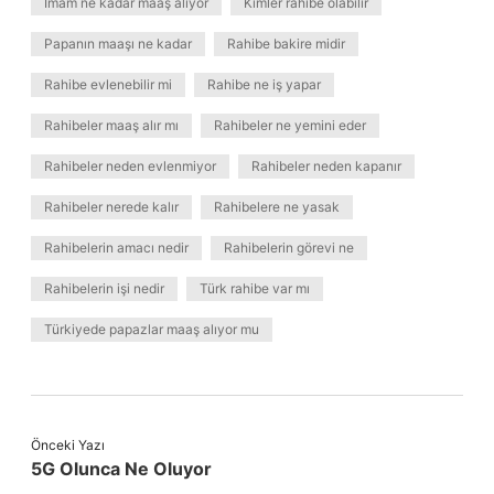
İmam ne kadar maaş alıyor
Kimler rahibe olabilir
Papanın maaşı ne kadar
Rahibe bakire midir
Rahibe evlenebilir mi
Rahibe ne iş yapar
Rahibeler maaş alır mı
Rahibeler ne yemini eder
Rahibeler neden evlenmiyor
Rahibeler neden kapanır
Rahibeler nerede kalır
Rahibelere ne yasak
Rahibelerin amacı nedir
Rahibelerin görevi ne
Rahibelerin işi nedir
Türk rahibe var mı
Türkiyede papazlar maaş alıyor mu
Önceki Yazı
5G Olunca Ne Oluyor