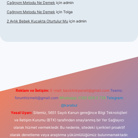
Çağrışım Metodu Ne Demek
için
admin
Çağrışım Metodu Ne Demek
için
Tolga
2 Aylık Bebek Kucakta Oturtulur Mu
için
admin
onbet giriş
Reklam ve İletişim:
E-mail:
backlinkpaneli@gmail.com
Teams:
forumhizmeti@gmail.com
Whatsapp: 0262 606 0 726
Telegram:
@karabul
Yasal Uyarı:
Sitemiz, 5651 Sayılı Kanun gereğince Bilgi Teknolojileri
ve İletişim Kurumu (BTK) tarafından onaylanmış bir Yer Sağlayıcı
olarak hizmet vermektedir. Bu nedenle, sitedeki içerikleri proaktif
olarak denetleme veya araştırma yükümlülüğümüz bulunmamaktadır.