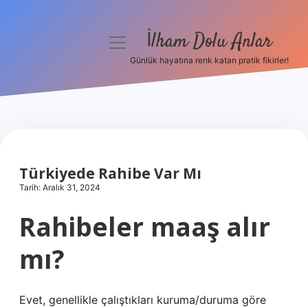
İlham Dolu Anlar
menüyü
aç
Günlük hayatına renk katan pratik fikirler!
Anasayfa
Gizlilik Politikası
Yasal Uyarı
Türkiyede Rahibe Var Mı
Hakkımızda
Tarih: Aralık 31, 2024
Rahibeler maaş alır
mı?
Evet, genellikle çalıştıkları kuruma/duruma göre