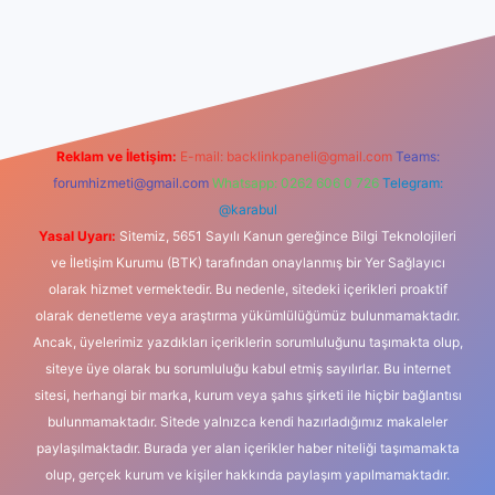
iriş
Reklam ve İletişim:
E-mail:
backlinkpaneli@gmail.com
Teams:
forumhizmeti@gmail.com
Whatsapp: 0262 606 0 726
Telegram:
@karabul
Yasal Uyarı:
Sitemiz, 5651 Sayılı Kanun gereğince Bilgi Teknolojileri
ve İletişim Kurumu (BTK) tarafından onaylanmış bir Yer Sağlayıcı
olarak hizmet vermektedir. Bu nedenle, sitedeki içerikleri proaktif
olarak denetleme veya araştırma yükümlülüğümüz bulunmamaktadır.
Ancak, üyelerimiz yazdıkları içeriklerin sorumluluğunu taşımakta olup,
siteye üye olarak bu sorumluluğu kabul etmiş sayılırlar. Bu internet
sitesi, herhangi bir marka, kurum veya şahıs şirketi ile hiçbir bağlantısı
bulunmamaktadır. Sitede yalnızca kendi hazırladığımız makaleler
paylaşılmaktadır. Burada yer alan içerikler haber niteliği taşımamakta
olup, gerçek kurum ve kişiler hakkında paylaşım yapılmamaktadır.