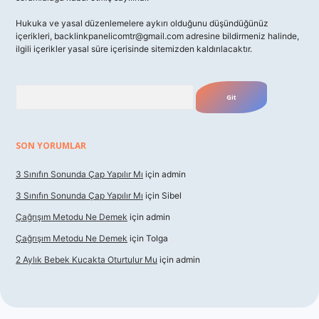
Hukuka ve yasal düzenlemelere aykırı olduğunu düşündüğünüz
içerikleri,
backlinkpanelicomtr@gmail.com
adresine bildirmeniz halinde,
ilgili içerikler yasal süre içerisinde sitemizden kaldırılacaktır.
Arama
SON YORUMLAR
3 Sınıfın Sonunda Çap Yapılır Mı
için
admin
3 Sınıfın Sonunda Çap Yapılır Mı
için
Sibel
Çağrışım Metodu Ne Demek
için
admin
Çağrışım Metodu Ne Demek
için
Tolga
2 Aylık Bebek Kucakta Oturtulur Mu
için
admin