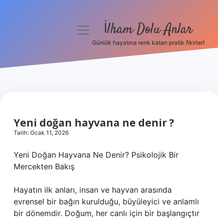
İlham Dolu Anlar
menüyü
aç
Günlük hayatına renk katan pratik fikirler!
Anasayfa
Gizlilik Politikası
Yasal Uyarı
Yeni doğan hayvana ne denir ?
Hakkımızda
Tarih: Ocak 11, 2026
Yeni Doğan Hayvana Ne Denir? Psikolojik Bir
Mercekten Bakış
Hayatın ilk anları, insan ve hayvan arasında
evrensel bir bağın kurulduğu, büyüleyici ve anlamlı
bir dönemdir. Doğum, her canlı için bir başlangıçtır