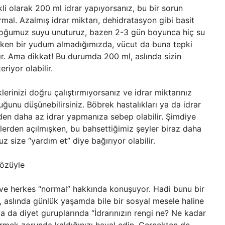
i olarak 200 ml idrar yapıyorsanız, bu bir sorun
rmal. Azalmış idrar miktarı, dehidratasyon gibi basit
. Çoğumuz suyu unuturuz, bazen 2-3 gün boyunca hiç su
şırken bir yudum almadığımızda, vücut da buna tepki
lır. Ama dikkat! Bu durumda 200 ml, aslında sizin
eriyor olabilir.
klerinizi doğru çalıştırmıyorsanız ve idrar miktarınız
ğunu düşünebilirsiniz. Böbrek hastalıkları ya da idrar
’den daha az idrar yapmanıza sebep olabilir. Şimdiye
rden açılmışken, bu bahsettiğimiz şeyler biraz daha
size “yardım et” diye bağırıyor olabilir.
Gözüyle
 ve herkes “normal” hakkında konuşuyor. Hadi bunu bir
, aslında günlük yaşamda bile bir sosyal mesele haline
ya da diyet guruplarında “İdrarınızın rengi ne? Ne kadar