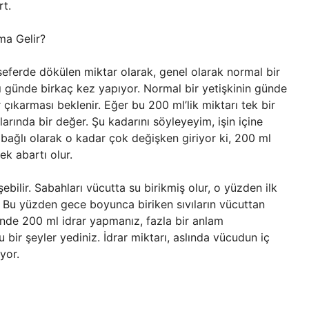
rt.
ma Gelir?
k seferde dökülen miktar olarak, genel olarak normal bir
nı günde birkaç kez yapıyor. Normal bir yetişkinin günde
r çıkarması beklenir. Eğer bu 200 ml’lik miktarı tek bir
larında bir değer. Şu kadarını söyleyeyim, işin içine
 bağlı olarak o kadar çok değişken giriyor ki, 200 ml
k abartı olur.
şebilir. Sabahları vücutta su birikmiş olur, o yüzden ilk
. Bu yüzden gece boyunca biriken sıvıların vücuttan
inde 200 ml idrar yapmanız, fazla bir anlam
lu bir şeyler yediniz. İdrar miktarı, aslında vücudun iç
yor.