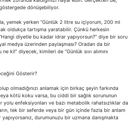
ermek zorunda kaldığınızı hayal edin. Gerçekten de,
r göstergede dönüşebiliyor.
rla, yemek yerken “Günlük 2 litre su içiyorum, 200 ml
ak oldukça tartışma yaratabilir. Çünkü herkesin
r. “Hangi diyetle bu kadar idrar yapıyorsun?” diye bir soru
osyal medya üzerinden paylaşması? Oradan da bir
 ne ki!” diyecek, kimileri de “Günlük sıvı alımını
eceğini Gösterir?
 olup olmadığınızı anlamak için birkaç şeyin farkında
 veya kötü koku varsa, bu ciddi bir sağlık sorununun
rar yolu enfeksiyonları ve bazı metabolik rahatsızlıklar da
arın, tek bir seferde veya bir gün içinde fazla bir anlam
drar yapıyorsanız, durumunuzu bir uzmana danışmakta