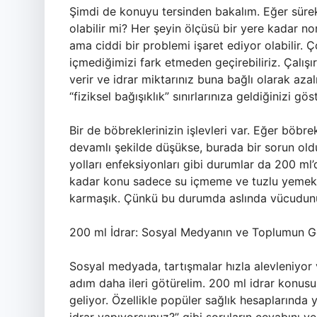
Şimdi de konuyu tersinden bakalım. Eğer sürekl
olabilir mi? Her şeyin ölçüsü bir yere kadar no
ama ciddi bir problemi işaret ediyor olabilir
içmediğimizi fark etmeden geçirebiliriz. Çalı
verir ve idrar miktarınız buna bağlı olarak aza
“fiziksel bağışıklık” sınırlarınıza geldiğinizi göst
Bir de böbreklerinizin işlevleri var. Eğer böbre
devamlı şekilde düşükse, burada bir sorun oldu
yolları enfeksiyonları gibi durumlar da 200 ml
kadar konu sadece su içmeme ve tuzlu yemekle
karmaşık. Çünkü bu durumda aslında vücudunuz 
200 ml İdrar: Sosyal Medyanın ve Toplumun 
Sosyal medyada, tartışmalar hızla alevleniyor
adım daha ileri götürelim. 200 ml idrar konusu
geliyor. Özellikle popüler sağlık hesaplarında 