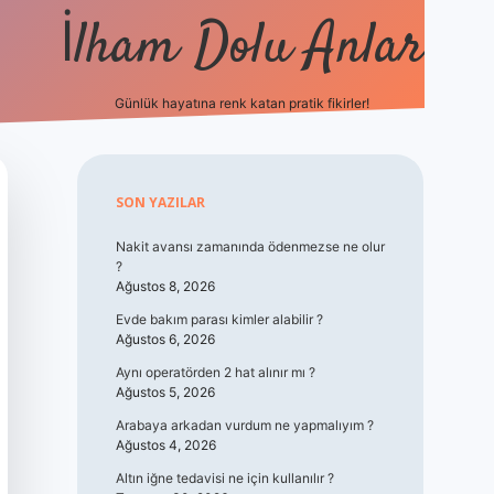
İlham Dolu Anlar
Günlük hayatına renk katan pratik fikirler!
hiltonbet gi
Sidebar
SON YAZILAR
Nakit avansı zamanında ödenmezse ne olur
?
Ağustos 8, 2026
Evde bakım parası kimler alabilir ?
Ağustos 6, 2026
Aynı operatörden 2 hat alınır mı ?
Ağustos 5, 2026
Arabaya arkadan vurdum ne yapmalıyım ?
Ağustos 4, 2026
Altın iğne tedavisi ne için kullanılır ?