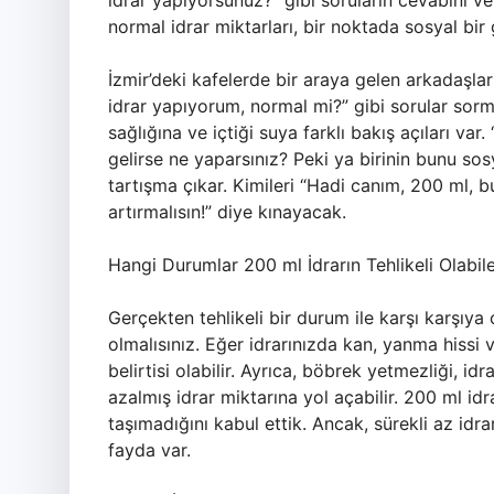
idrar yapıyorsunuz?” gibi soruların cevabını v
normal idrar miktarları, bir noktada sosyal bi
İzmir’deki kafelerde bir araya gelen arkadaşla
idrar yapıyorum, normal mi?” gibi sorular sorm
sağlığına ve içtiği suya farklı bakış açıları va
gelirse ne yaparsınız? Peki ya birinin bunu s
tartışma çıkar. Kimileri “Hadi canım, 200 ml, bu
artırmalısın!” diye kınayacak.
Hangi Durumlar 200 ml İdrarın Tehlikeli Olabil
Gerçekten tehlikeli bir durum ile karşı karşıya
olmalısınız. Eğer idrarınızda kan, yanma hissi
belirtisi olabilir. Ayrıca, böbrek yetmezliği, id
azalmış idrar miktarına yol açabilir. 200 ml idr
taşımadığını kabul ettik. Ancak, sürekli az i
fayda var.