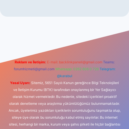
iriş
Reklam ve İletişim:
E-mail:
backlinkpaneli@gmail.com
Teams:
forumhizmeti@gmail.com
Whatsapp: 0262 606 0 726
Telegram:
@karabul
Yasal Uyarı:
Sitemiz, 5651 Sayılı Kanun gereğince Bilgi Teknolojileri
ve İletişim Kurumu (BTK) tarafından onaylanmış bir Yer Sağlayıcı
olarak hizmet vermektedir. Bu nedenle, sitedeki içerikleri proaktif
olarak denetleme veya araştırma yükümlülüğümüz bulunmamaktadır.
Ancak, üyelerimiz yazdıkları içeriklerin sorumluluğunu taşımakta olup,
siteye üye olarak bu sorumluluğu kabul etmiş sayılırlar. Bu internet
sitesi, herhangi bir marka, kurum veya şahıs şirketi ile hiçbir bağlantısı