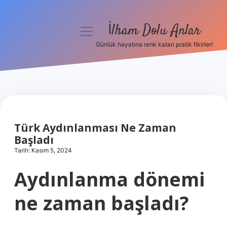
İlham Dolu Anlar
menüyü
aç
Günlük hayatına renk katan pratik fikirler!
Anasayfa
Gizlilik Politikası
Yasal Uyarı
Türk Aydınlanması Ne Zaman
Hakkımızda
Başladı
Tarih: Kasım 5, 2024
Aydınlanma dönemi
ne zaman başladı?