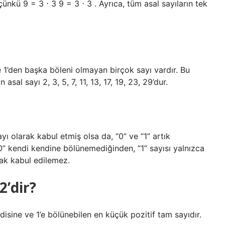
çünkü 9 = 3 ⋅ 3 9 = 3 ⋅ 3 . Ayrıca, tüm asal sayıların tek
 1’den başka böleni olmayan birçok sayı vardır. Bu
 asal sayı 2, 3, 5, 7, 11, 13, 17, 19, 23, 29’dur.
yı olarak kabul etmiş olsa da, “0” ve “1” artık
0” kendi kendine bölünemediğinden, “1” sayısı yalnızca
rak kabul edilemez.
2’dir?
disine ve 1’e bölünebilen en küçük pozitif tam sayıdır.