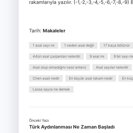
rakamlarıyla yazılır. {-1,-2,-3,-4,-5,-6,-7,-8,-9} 
Tarih:
Makaleler
1 asal sayı mı
1 neden asal değil
17 kaça bölünür
44ün asal çarpanları nelerdir
9 asal mı
9 bir sayı mı
Asal olup olmadığını nasıl anlarız
Asal sayılar nelerdir
Chen asalı nedir
En büyük asal rakam nedir
En küç
Lassa sayısı ne demek
Önceki Yazı
Türk Aydınlanması Ne Zaman Başladı