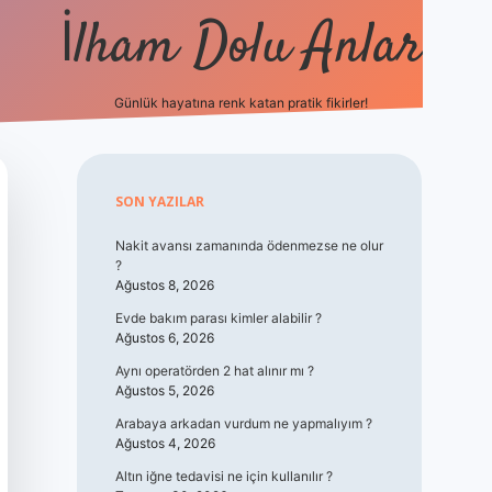
İlham Dolu Anlar
Günlük hayatına renk katan pratik fikirler!
hiltonbet giriş
Sidebar
SON YAZILAR
Nakit avansı zamanında ödenmezse ne olur
?
Ağustos 8, 2026
Evde bakım parası kimler alabilir ?
Ağustos 6, 2026
Aynı operatörden 2 hat alınır mı ?
Ağustos 5, 2026
Arabaya arkadan vurdum ne yapmalıyım ?
Ağustos 4, 2026
Altın iğne tedavisi ne için kullanılır ?