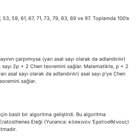
, 47, 53, 59, 61, 67, 71, 73, 79, 83, 89 ve 97. Toplamda 100’e
ayının çarpımıysa (yarı asal sayı olarak da adlandırılır)
ft sayı 2p + 2 Chen teoremini sağlar. Matematikte, p + 2
arı asal sayı olarak da adlandırılır) asal sayı p’ye Chen
teoremini sağlar.
çin basit bir algoritma geliştirdi. Bu algoritma
te Eratosthenes Eleği (Yunanca: κόσκινον Ἐρατοσθένους)
itmadır.