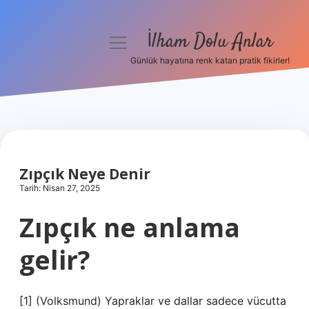
İlham Dolu Anlar
menüyü
aç
Günlük hayatına renk katan pratik fikirler!
Anasayfa
Gizlilik Politikası
Yasal Uyarı
Zıpçık Neye Denir
Hakkımızda
Tarih: Nisan 27, 2025
Zıpçık ne anlama
gelir?
[1] (Volksmund) Yapraklar ve dallar sadece vücutta