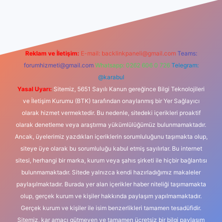
nbet giriş
Reklam ve İletişim:
E-mail:
backlinkpaneli@gmail.com
Teams:
forumhizmeti@gmail.com
Whatsapp: 0262 606 0 726
Telegram:
@karabul
Yasal Uyarı:
Sitemiz, 5651 Sayılı Kanun gereğince Bilgi Teknolojileri
ve İletişim Kurumu (BTK) tarafından onaylanmış bir Yer Sağlayıcı
olarak hizmet vermektedir. Bu nedenle, sitedeki içerikleri proaktif
olarak denetleme veya araştırma yükümlülüğümüz bulunmamaktadır.
Ancak, üyelerimiz yazdıkları içeriklerin sorumluluğunu taşımakta olup,
siteye üye olarak bu sorumluluğu kabul etmiş sayılırlar. Bu internet
sitesi, herhangi bir marka, kurum veya şahıs şirketi ile hiçbir bağlantısı
bulunmamaktadır. Sitede yalnızca kendi hazırladığımız makaleler
paylaşılmaktadır. Burada yer alan içerikler haber niteliği taşımamakta
olup, gerçek kurum ve kişiler hakkında paylaşım yapılmamaktadır.
Gerçek kurum ve kişiler ile isim benzerlikleri tamamen tesadüfidir.
Sitemiz, kar amacı gütmeyen ve tamamen ücretsiz bir bilgi paylaşım