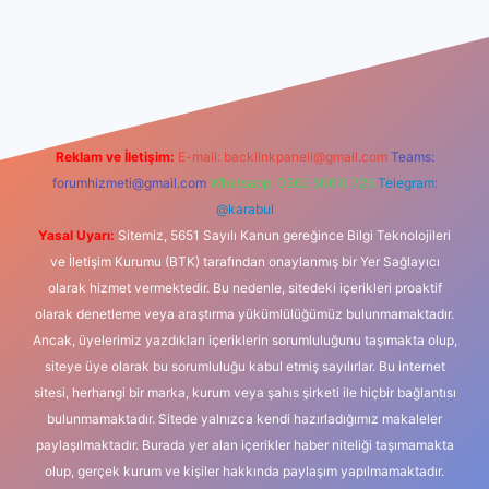
tonbet giriş
Reklam ve İletişim:
E-mail:
backlinkpaneli@gmail.com
Teams:
forumhizmeti@gmail.com
Whatsapp: 0262 606 0 726
Telegram:
@karabul
Yasal Uyarı:
Sitemiz, 5651 Sayılı Kanun gereğince Bilgi Teknolojileri
ve İletişim Kurumu (BTK) tarafından onaylanmış bir Yer Sağlayıcı
olarak hizmet vermektedir. Bu nedenle, sitedeki içerikleri proaktif
olarak denetleme veya araştırma yükümlülüğümüz bulunmamaktadır.
Ancak, üyelerimiz yazdıkları içeriklerin sorumluluğunu taşımakta olup,
siteye üye olarak bu sorumluluğu kabul etmiş sayılırlar. Bu internet
sitesi, herhangi bir marka, kurum veya şahıs şirketi ile hiçbir bağlantısı
bulunmamaktadır. Sitede yalnızca kendi hazırladığımız makaleler
paylaşılmaktadır. Burada yer alan içerikler haber niteliği taşımamakta
olup, gerçek kurum ve kişiler hakkında paylaşım yapılmamaktadır.