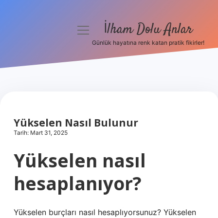
İlham Dolu Anlar
menüyü
aç
Günlük hayatına renk katan pratik fikirler!
Anasayfa
Gizlilik Politikası
Yasal Uyarı
Yükselen Nasıl Bulunur
Hakkımızda
Tarih: Mart 31, 2025
Yükselen nasıl
hesaplanıyor?
Yükselen burçları nasıl hesaplıyorsunuz? Yükselen