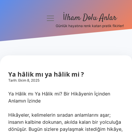
İlham Dolu Anlar
menüyü
aç
Günlük hayatına renk katan pratik fikirler!
Anasayfa
Gizlilik Politikası
Yasal Uyarı
Ya hâlik mı ya hâlik mi ?
Hakkımızda
Tarih: Ekim 8, 2025
Ya Hâlik mı Ya Hâlik mi? Bir Hikâyenin İçinden
Anlamın İzinde
Hikâyeler, kelimelerin sıradan anlamlarını aşar;
insanın kalbine dokunan, akılda kalan bir yolculuğa
dönüşür. Bugün sizlere paylaşmak istediğim hikâye,