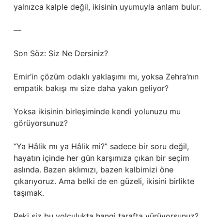
yalnızca kalple değil, ikisinin uyumuyla anlam bulur.
—
Son Söz: Siz Ne Dersiniz?
Emir’in çözüm odaklı yaklaşımı mı, yoksa Zehra’nın
empatik bakışı mı size daha yakın geliyor?
Yoksa ikisinin birleşiminde kendi yolunuzu mu
görüyorsunuz?
“Ya Hâlik mı ya Hâlik mi?” sadece bir soru değil,
hayatın içinde her gün karşımıza çıkan bir seçim
aslında. Bazen aklımızı, bazen kalbimizi öne
çıkarıyoruz. Ama belki de en güzeli, ikisini birlikte
taşımak.
Peki siz bu yolculukta hangi tarafta yürüyorsunuz?