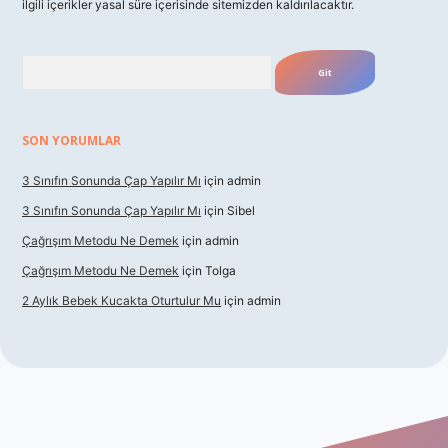
ilgili içerikler yasal süre içerisinde sitemizden kaldırılacaktır.
Arama
SON YORUMLAR
3 Sınıfın Sonunda Çap Yapılır Mı
için
admin
3 Sınıfın Sonunda Çap Yapılır Mı
için
Sibel
Çağrışım Metodu Ne Demek
için
admin
Çağrışım Metodu Ne Demek
için
Tolga
2 Aylık Bebek Kucakta Oturtulur Mu
için
admin
t giriş