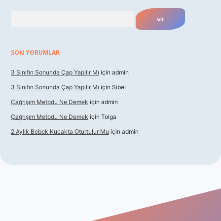
Arama
SON YORUMLAR
3 Sınıfın Sonunda Çap Yapılır Mı
için
admin
3 Sınıfın Sonunda Çap Yapılır Mı
için
Sibel
Çağrışım Metodu Ne Demek
için
admin
Çağrışım Metodu Ne Demek
için
Tolga
2 Aylık Bebek Kucakta Oturtulur Mu
için
admin
t giriş