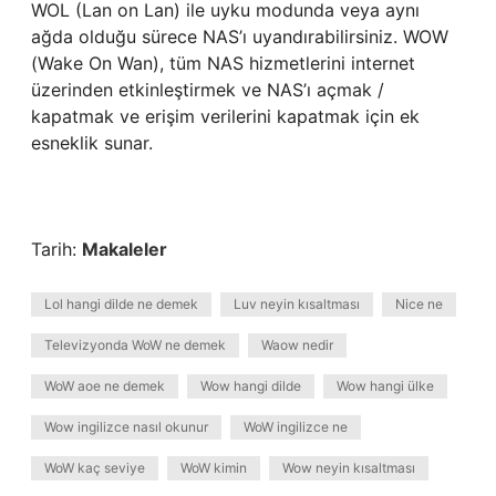
WOL (Lan on Lan) ile uyku modunda veya aynı
ağda olduğu sürece NAS’ı uyandırabilirsiniz. WOW
(Wake On Wan), tüm NAS hizmetlerini internet
üzerinden etkinleştirmek ve NAS’ı açmak /
kapatmak ve erişim verilerini kapatmak için ek
esneklik sunar.
Tarih:
Makaleler
Lol hangi dilde ne demek
Luv neyin kısaltması
Nice ne
Televizyonda WoW ne demek
Waow nedir
WoW aoe ne demek
Wow hangi dilde
Wow hangi ülke
Wow ingilizce nasıl okunur
WoW ingilizce ne
WoW kaç seviye
WoW kimin
Wow neyin kısaltması