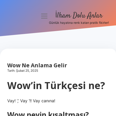
İlham Dolu Anlar
menüyü
aç
Günlük hayatına renk katan pratik fikirler!
Anasayfa
Gizlilik Politikası
Yasal Uyarı
Wow Ne Anlama Gelir
Hakkımızda
Tarih: Şubat 25, 2025
Wow’in Türkçesi ne?
Vay! ‘,’ Vay ‘!! Vay canına!
Wow neyin kısaltması?