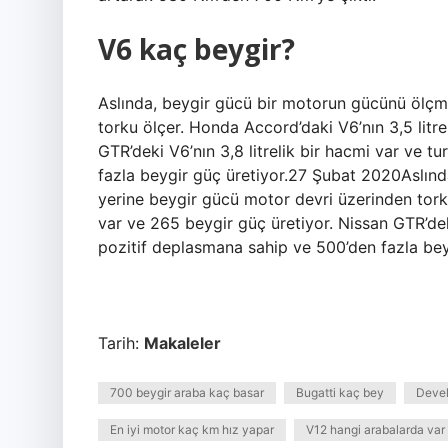
V6 kaç beygir?
Aslında, beygir gücü bir motorun gücünü ölçm
torku ölçer. Honda Accord’daki V6’nın 3,5 litre
GTR’deki V6’nın 3,8 litrelik bir hacmi var ve 
fazla beygir güç üretiyor.27 Şubat 2020Aslın
yerine beygir gücü motor devri üzerinden torku
var ve 265 beygir güç üretiyor. Nissan GTR’deki
pozitif deplasmana sahip ve 500’den fazla bey
Tarih:
Makaleler
700 beygir araba kaç basar
Bugatti kaç bey
Devel
En iyi motor kaç km hız yapar
V12 hangi arabalarda var