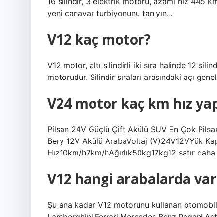
16 silindir, 3 elektrik motoru, azami hız 445 k
yeni canavar turbiyonunu tanıyın…
V12 kaç motor?
V12 motor, altı silindirli iki sıra halinde 12 si
motorudur. Silindir sıraları arasındaki açı genell
V24 motor kaç km hız ya
Pilsan 24V Güçlü Çift Akülü SUV En Çok Pilsan 
Bery 12V Akülü ArabaVoltaj (V)24V12VYük K
Hız10km/h7km/hAğırlık50kg17kg12 satır daha
V12 hangi arabalarda var
Şu ana kadar V12 motorunu kullanan otomobil m
Lamborghini.Ferrari.Mercedes Benz.Pagani.As