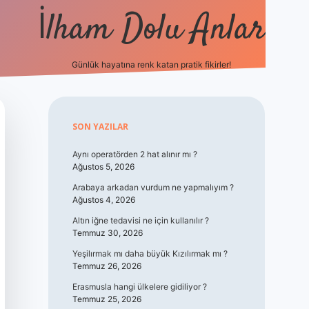
İlham Dolu Anlar
Günlük hayatına renk katan pratik fikirler!
hiltonbet gir
Sidebar
SON YAZILAR
Aynı operatörden 2 hat alınır mı ?
Ağustos 5, 2026
Arabaya arkadan vurdum ne yapmalıyım ?
Ağustos 4, 2026
Altın iğne tedavisi ne için kullanılır ?
Temmuz 30, 2026
Yeşilırmak mı daha büyük Kızılırmak mı ?
Temmuz 26, 2026
Erasmusla hangi ülkelere gidiliyor ?
Temmuz 25, 2026