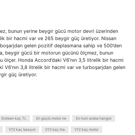
ez, bunun yerine beygir gücü motor devri üzerinden
lik bir hacmi var ve 265 beygir güç üretiyor. Nissan
turboşarjdan gelen pozitif deplasmana sahip ve 500’den
da, beygir gücü bir motorun gücünü ölçmez, bunun
 ölçer. Honda Accord’daki V6’nın 3,5 litrelik bir hacmi
 V6’nın 3,8 litrelik bir hacmi var ve turboşarjdan gelen
gir güç üretiyor.
 Sixteen kaç TL
En güçlü motor ne
En hızlı araba hangisi
V12 kaç basıyor
V12 kaç lira
V12 kaç motor