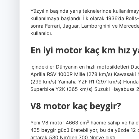
Yüzyılın başında yarış teknelerinde kullanılma
kullanılmaya başlandı. İlk olarak 1936’da Roll
sonra Ferrari, Jaguar, Lamborghini ve Mercedes
kullanıldı.
En iyi motor kaç km hız 
İçindekiler Dünyanın en hızlı motosikletleri 
Aprilia RSV 1000R Mille (278 km/s) Kawasaki
(299 km/s) Yamaha YZF R1 (297 km/s) Honda
Superbike Y2K (365 km/s) Suzuki Hayabusa 
V8 motor kaç beygir?
Yeni V8 motor 4663 cm³ hacme sahip ve halef
435 beygir gücü üretebiliyor, bu da yüzde 12 
artarak 530 Nm’den 700 Nm’ye çıktı.