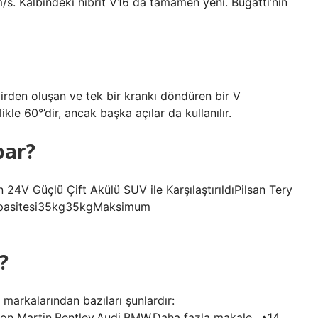
m/s. Kalbindeki hibrit V16 da tamamen yeni. Bugatti’nin
lindirden oluşan ve tek bir krankı döndüren bir V
ikle 60°’dir, ancak başka açılar da kullanılır.
par?
24V Güçlü Çift Akülü SUV ile KarşılaştırıldıPilsan Tery
apasitesi35kg35kgMaksimum
?
arkalarından bazıları şunlardır:
ton Martin.Bentley.Audi.BMW.Daha fazla makale…•14