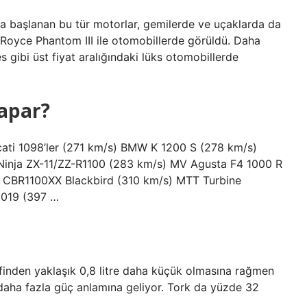
ya başlanan bu tür motorlar, gemilerde ve uçaklarda da
s-Royce Phantom III ile otomobillerde görüldü. Daha
 gibi üst fiyat aralığındaki lüks otomobillerde
yapar?
Ducati 1098’ler (271 km/s) BMW K 1200 S (278 km/s)
 Ninja ZX-11/ZZ-R1100 (283 km/s) MV Agusta F4 1000 R
 CBR1100XX Blackbird (310 km/s) MTT Turbine
2019 (397 …
inden yaklaşık 0,8 litre daha küçük olmasına rağmen
daha fazla güç anlamına geliyor. Tork da yüzde 32