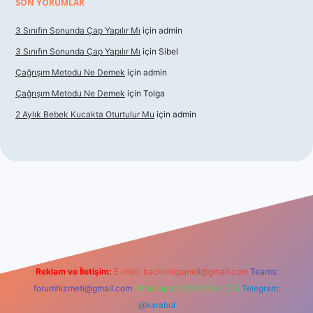
SON YORUMLAR
3 Sınıfın Sonunda Çap Yapılır Mı
için
admin
3 Sınıfın Sonunda Çap Yapılır Mı
için
Sibel
Çağrışım Metodu Ne Demek
için
admin
Çağrışım Metodu Ne Demek
için
Tolga
2 Aylık Bebek Kucakta Oturtulur Mu
için
admin
giriş
Reklam ve İletişim:
E-mail:
backlinkpaneli@gmail.com
Teams:
forumhizmeti@gmail.com
Whatsapp: 0262 606 0 726
Telegram:
@karabul