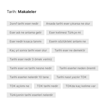
Tarih:
Makaleler
2sınıf tarihi eser nedir
Arsada tarihi eser çıkarsa ne olur
Eser adı ne anlama gelir
Eser kelimesi Türkçe mi
Eser nedir kısaca tanımı
Eserin sözlükteki anlamı ne
Kaç yıl sonra tarihi eser olur
Tarihi eser ne demektir
Tarihi eser nedir 3 örnek veriniz
Tarihi eser ve tarihi nesne nedir
Tarihi eserler neden önemli
Tarihi eserler nelerdir 10 tane
Tarihi nasıl yazılır TDK
TDK açılımı ne
TDK tarihi nedir
TDKda kaç kelime var
Türkiyenin tarihi eserleri nelerdir