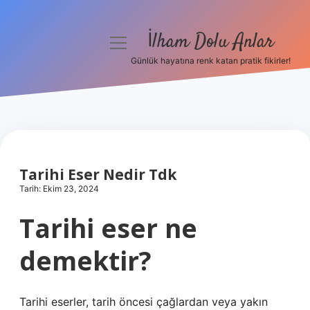
İlham Dolu Anlar
menüyü
aç
Günlük hayatına renk katan pratik fikirler!
Anasayfa
Gizlilik Politikası
Yasal Uyarı
Tarihi Eser Nedir Tdk
Hakkımızda
Tarih: Ekim 23, 2024
Tarihi eser ne
demektir?
Tarihi eserler, tarih öncesi çağlardan veya yakın