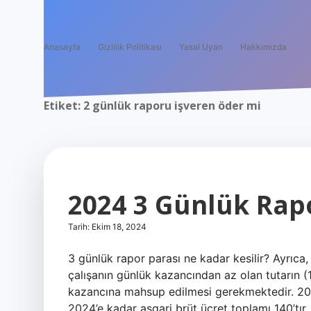
Anasayfa
Gizlilik Politikası
Yasal Uyarı
Hakkımızda
Etiket:
2 günlük raporu işveren öder mi
2024 3 Günlük Rap
Tarih: Ekim 18, 2024
3 günlük rapor parası ne kadar kesilir? Ayrıc
çalışanın günlük kazancından az olan tutarın 
kazancına mahsup edilmesi gerekmektedir. 20
2024’e kadar asgari brüt ücret toplamı 140’tır