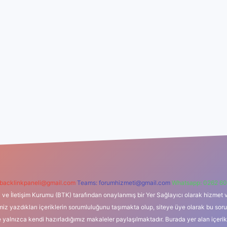
backlinkpaneli@gmail.com
Teams:
forumhizmeti@gmail.com
Whatsapp: 0262 60
i ve İletişim Kurumu (BTK) tarafından onaylanmış bir Yer Sağlayıcı olarak hizmet v
azdıkları içeriklerin sorumluluğunu taşımakta olup, siteye üye olarak bu sorumlul
e yalnızca kendi hazırladığımız makaleler paylaşılmaktadır. Burada yer alan içeri