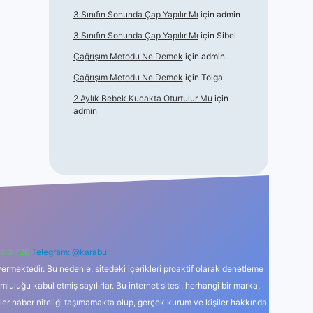
3 Sınıfın Sonunda Çap Yapılır Mı
için
admin
3 Sınıfın Sonunda Çap Yapılır Mı
için
Sibel
Çağrışım Metodu Ne Demek
için
admin
Çağrışım Metodu Ne Demek
için
Tolga
2 Aylık Bebek Kucakta Oturtulur Mu
için
admin
6 0 726
Telegram: @karabul
ermektedir. Bu nedenle, sitedeki içerikleri proaktif olarak denetleme
uğu kabul etmiş sayılırlar. Bu internet sitesi, herhangi bir marka,
kler haber niteliği taşımamakta olup, gerçek kurum ve kişiler hakkında