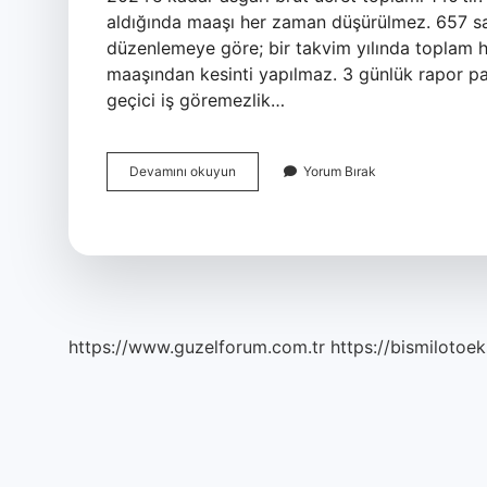
aldığında maaşı her zaman düşürülmez. 657 sa
düzenlemeye göre; bir takvim yılında toplam 
maaşından kesinti yapılmaz. 3 günlük rapor par
geçici iş göremezlik…
2024
Devamını okuyun
Yorum Bırak
3
Günlük
Rapor
Parası
Ne
Kadar
https://www.guzelforum.com.tr
https://bismilotoek