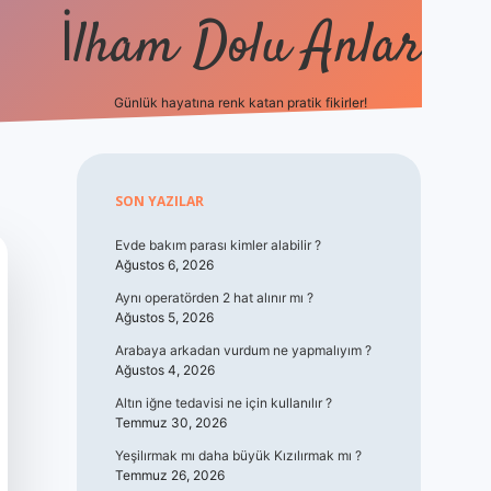
İlham Dolu Anlar
Günlük hayatına renk katan pratik fikirler!
hiltonbet giriş
Sidebar
SON YAZILAR
Evde bakım parası kimler alabilir ?
Ağustos 6, 2026
Aynı operatörden 2 hat alınır mı ?
Ağustos 5, 2026
Arabaya arkadan vurdum ne yapmalıyım ?
Ağustos 4, 2026
Altın iğne tedavisi ne için kullanılır ?
Temmuz 30, 2026
Yeşilırmak mı daha büyük Kızılırmak mı ?
Temmuz 26, 2026