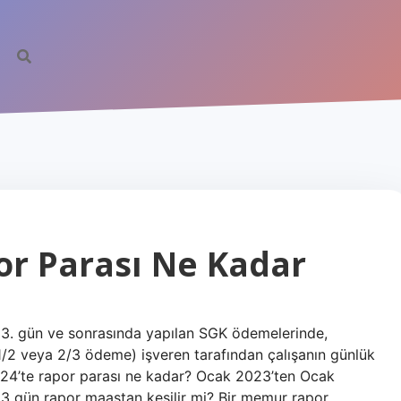
or Parası Ne Kadar
a, 3. gün ve sonrasında yapılan SGK ödemelerinde,
(1/2 veya 2/3 ödeme) işveren tarafından çalışanın günlük
24’te rapor parası ne kadar? Ocak 2023’ten Ocak
. 3 gün rapor maaştan kesilir mi? Bir memur rapor