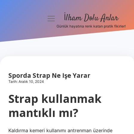
İlham Dolu Anlar
menüyü
aç
Günlük hayatına renk katan pratik fikirler!
Anasayfa
Gizlilik Politikası
Yasal Uyarı
Sporda Strap Ne Işe Yarar
Hakkımızda
Tarih: Aralık 10, 2024
Strap kullanmak
mantıklı mı?
Kaldırma kemeri kullanımı antrenman üzerinde