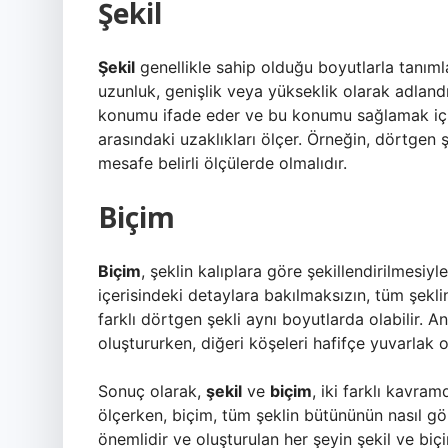
Şekil
Şekil
genellikle sahip olduğu boyutlarla tanımlanı
uzunluk, genişlik veya yükseklik olarak adlandır
konumu ifade eder ve bu konumu sağlamak için b
arasındaki uzaklıkları ölçer. Örneğin, dörtgen ş
mesafe belirli ölçülerde olmalıdır.
Biçim
Biçim
, şeklin kalıplara göre şekillendirilmesiy
içerisindeki detaylara bakılmaksızın, tüm şekl
farklı dörtgen şekli aynı boyutlarda olabilir. Anca
oluştururken, diğeri köşeleri hafifçe yuvarlak ol
Sonuç olarak,
şekil
ve
biçim
, iki farklı kavram
ölçerken, biçim, tüm şeklin bütününün nasıl gö
önemlidir ve oluşturulan her şeyin şekil ve biçi