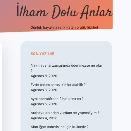
İlham Dolu Anlar
Günlük hayatına renk katan pratik fikirler!
hiltonbet gi
Sidebar
SON YAZILAR
Nakit avansı zamanında ödenmezse ne olur
?
Ağustos 8, 2026
Evde bakım parası kimler alabilir ?
Ağustos 6, 2026
Aynı operatörden 2 hat alınır mı ?
Ağustos 5, 2026
Arabaya arkadan vurdum ne yapmalıyım ?
Ağustos 4, 2026
Altın iğne tedavisi ne için kullanılır ?