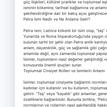
güç ilişkileri, kültürel pratikler ve toplumsal eş
isminin kökenine, tarihsel bağlamına ve anlamı
şekillendirdiğine dair bir bakış açısı geliştirece
Petra İsmi Nedir ve Ne Anlama Gelir?
Petra ismi, Latince kökenli bir isim olup, “taş” 
Yunan’da ve Roma İmparatorluğu’nda yaygın ola
bulunan tarihi bir şehir olan Petra antik kentiyl
anlam, dayanıklılık, güç ve sağlamlık gibi çağ
anlamda değil, aynı zamanda toplumsal yapılar v
İsimler, toplumların nasıl değerler geliştirdiği 
konusunda önemli ipuçları sunar.
Toplumsal Cinsiyet Rolleri ve İsimlerin Anlamı
İsimler, toplumsal cinsiyetle bağlantılı normlar
kadınlar için kullanılır ve bu kullanım, toplumsa
getirir. “Taş” veya “kayalık” gibi anlamlar, genel
özelliklerle bağlantılıdır. Bununla birlikte, “Pe
normlarının ve rollerinin nasıl şekillendiği hak