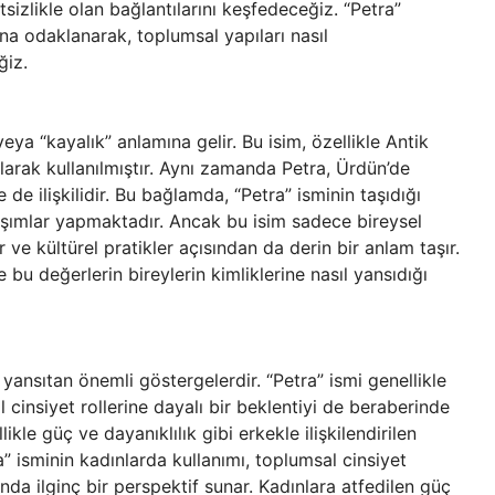
itsizlikle olan bağlantılarını keşfedeceğiz. “Petra”
na odaklanarak, toplumsal yapıları nasıl
ğiz.
veya “kayalık” anlamına gelir. Bu isim, özellikle Antik
rak kullanılmıştır. Aynı zamanda Petra, Ürdün’de
e de ilişkilidir. Bu bağlamda, “Petra” isminin taşıdığı
rışımlar yapmaktadır. Ancak bu isim sadece bireysel
e kültürel pratikler açısından da derin bir anlam taşır.
ve bu değerlerin bireylerin kimliklerine nasıl yansıdığı
ı yansıtan önemli göstergelerdir. “Petra” ismi genellikle
l cinsiyet rollerine dayalı bir beklentiyi de beraberinde
likle güç ve dayanıklılık gibi erkekle ilişkilendirilen
tra” isminin kadınlarda kullanımı, toplumsal cinsiyet
kında ilginç bir perspektif sunar. Kadınlara atfedilen güç