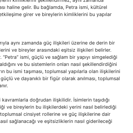
ylerin kimliklerini şekillendirmez; aynı zamanda
sı haline gelir. Bu bağlamda, Petra ismi, kültürel
kileşime girer ve bireylerin kimliklerini bu yapılar
rıyla aynı zamanda güç ilişkileri üzerine de derin bir
ini ve bireyler arasındaki eşitsiz ilişkileri belirler.
lir. “Petra” ismi, güçlü ve sağlam bir yapıyı simgelediği
aldığını ve bu sistemlerin onları nasıl şekillendirdiğini
n bu ismi taşıması, toplumsal yapılarla olan ilişkilerini
 güçlü ve dayanıklı bir figür olarak anılması, toplumsal
nır.
i kavramlarla doğrudan ilişkilidir. İsimlerin taşıdığı
ği ve bireylerin bu ilişkilerdeki yerini nasıl belirlediği
toplumsal cinsiyet rollerine ve güç ilişkilerine dair
ıl sağlanacağı ve eşitsizliklerin nasıl giderileceği