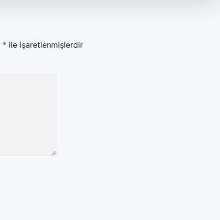
r
*
ile işaretlenmişlerdir