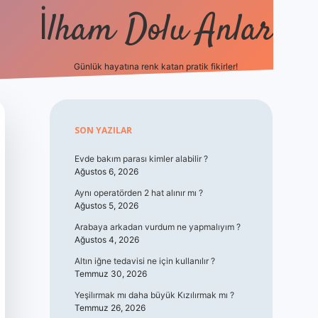
İlham Dolu Anlar
Günlük hayatına renk katan pratik fikirler!
hiltonbet gir
Sidebar
SON YAZILAR
Evde bakım parası kimler alabilir ?
Ağustos 6, 2026
Aynı operatörden 2 hat alınır mı ?
Ağustos 5, 2026
Arabaya arkadan vurdum ne yapmalıyım ?
Ağustos 4, 2026
Altın iğne tedavisi ne için kullanılır ?
Temmuz 30, 2026
Yeşilırmak mı daha büyük Kızılırmak mı ?
Temmuz 26, 2026