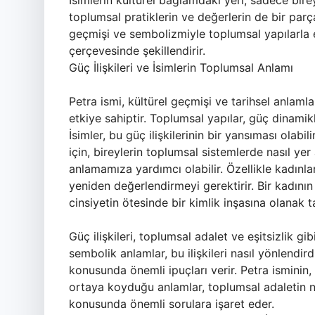
İsimlerin kültürel bağlamdaki yeri, sadece bire
toplumsal pratiklerin ve değerlerin de bir parça
geçmişi ve sembolizmiyle toplumsal yapılarla et
çerçevesinde şekillendirir.
Güç İlişkileri ve İsimlerin Toplumsal Anlamı
Petra ismi, kültürel geçmişi ve tarihsel anlamla
etkiye sahiptir. Toplumsal yapılar, güç dinamikler
İsimler, bu güç ilişkilerinin bir yansıması olabi
için, bireylerin toplumsal sistemlerde nasıl yer 
anlamamıza yardımcı olabilir. Özellikle kadınları
yeniden değerlendirmeyi gerektirir. Bir kadının
cinsiyetin ötesinde bir kimlik inşasına olanak ta
Güç ilişkileri, toplumsal adalet ve eşitsizlik gib
sembolik anlamlar, bu ilişkileri nasıl yönlendirdi
konusunda önemli ipuçları verir. Petra isminin, 
ortaya koyduğu anlamlar, toplumsal adaletin nas
konusunda önemli sorulara işaret eder.