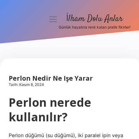
İlham Dolu Anlar
menüyü
aç
Günlük hayatına renk katan pratik fikirler!
Anasayfa
Gizlilik Politikası
Yasal Uyarı
Perlon Nedir Ne Işe Yarar
Hakkımızda
Tarih: Kasım 8, 2024
Perlon nerede
kullanılır?
Perlon düğümü (su düğümü), iki paralel ipin veya