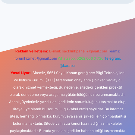
bet giriş
Reklam ve İletişim:
E-mail:
backlinkpaneli@gmail.com
Teams:
forumhizmeti@gmail.com
Whatsapp: 0262 606 0 726
Telegram:
@karabul
Yasal Uyarı:
Sitemiz, 5651 Sayılı Kanun gereğince Bilgi Teknolojileri
ve İletişim Kurumu (BTK) tarafından onaylanmış bir Yer Sağlayıcı
olarak hizmet vermektedir. Bu nedenle, sitedeki içerikleri proaktif
olarak denetleme veya araştırma yükümlülüğümüz bulunmamaktadır.
Ancak, üyelerimiz yazdıkları içeriklerin sorumluluğunu taşımakta olup,
siteye üye olarak bu sorumluluğu kabul etmiş sayılırlar. Bu internet
sitesi, herhangi bir marka, kurum veya şahıs şirketi ile hiçbir bağlantısı
bulunmamaktadır. Sitede yalnızca kendi hazırladığımız makaleler
paylaşılmaktadır. Burada yer alan içerikler haber niteliği taşımamakta