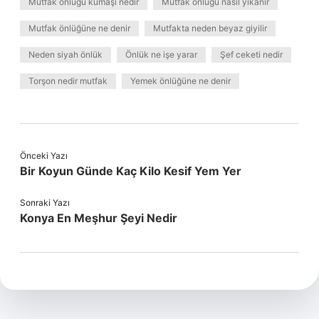
Mutfak önlüğü kumaşı nedir
Mutfak önlüğü nasıl yıkanır
Mutfak önlüğüne ne denir
Mutfakta neden beyaz giyilir
Neden siyah önlük
Önlük ne işe yarar
Şef ceketi nedir
Torşon nedir mutfak
Yemek önlüğüne ne denir
Önceki Yazı
Bir Koyun Günde Kaç Kilo Kesif Yem Yer
Sonraki Yazı
Konya En Meşhur Şeyi Nedir