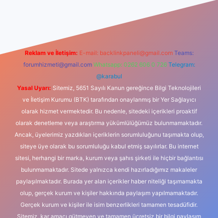
giriş
Reklam ve İletişim:
E-mail:
backlinkpaneli@gmail.com
Teams:
forumhizmeti@gmail.com
Whatsapp: 0262 606 0 726
Telegram:
@karabul
Yasal Uyarı:
Sitemiz, 5651 Sayılı Kanun gereğince Bilgi Teknolojileri
ve İletişim Kurumu (BTK) tarafından onaylanmış bir Yer Sağlayıcı
olarak hizmet vermektedir. Bu nedenle, sitedeki içerikleri proaktif
olarak denetleme veya araştırma yükümlülüğümüz bulunmamaktadır.
Ancak, üyelerimiz yazdıkları içeriklerin sorumluluğunu taşımakta olup,
siteye üye olarak bu sorumluluğu kabul etmiş sayılırlar. Bu internet
sitesi, herhangi bir marka, kurum veya şahıs şirketi ile hiçbir bağlantısı
bulunmamaktadır. Sitede yalnızca kendi hazırladığımız makaleler
paylaşılmaktadır. Burada yer alan içerikler haber niteliği taşımamakta
olup, gerçek kurum ve kişiler hakkında paylaşım yapılmamaktadır.
Gerçek kurum ve kişiler ile isim benzerlikleri tamamen tesadüfidir.
Sitemiz, kar amacı gütmeyen ve tamamen ücretsiz bir bilgi paylaşım