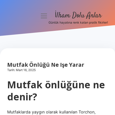
İlham Dolu Anlar
menüyü
aç
Günlük hayatına renk katan pratik fikirler!
Anasayfa
Gizlilik Politikası
Yasal Uyarı
Mutfak Önlüğü Ne Işe Yarar
Hakkımızda
Tarih: Mart 16, 2025
Mutfak önlüğüne ne
denir?
Mutfaklarda yaygın olarak kullanılan Torchon,