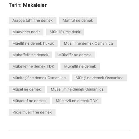
Tarih:
Makaleler
Arapça tahfif ne demek
Mahfuf ne demek
Muavenet nedir
Müellif kime denir
Müellif ne demek hukuk
Müellif ne demek Osmanlıca
Muhaffefe ne demek
Mükeffir ne demek
Mukellef ne demek TDK
Mükellif ne demek
Münkeşif ne demek Osmanlıca
Münşi ne demek Osmanlıca
Müşel ne demek
Müsellim ne demek Osmanlıca
Müşteref ne demek
Müstevfi ne demek TDK
Proje müellif ne demek