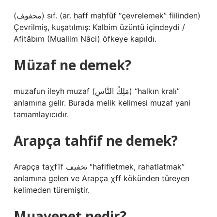
(ﻣﺤﻔﻮﻒ) sıf. (ar. ḥaff maḥfūf “çevrelemek” fiilinden)
Çevrilmiş, kuşatılmış: Kalbim üzüntü içindeydi /
Afitâbım (Muallim Nâci) öfkeye kapıldı.
Müzaf ne demek?
muzafun ileyh muzaf (مَلِكُ النَّاسِ) “halkın kralı”
anlamına gelir. Burada melik kelimesi muzaf yani
tamamlayıcıdır.
Arapça tahfif ne demek?
Arapça taχfīf تخفيف “hafifletmek, rahatlatmak”
anlamına gelen ve Arapça χff kökünden türeyen
kelimeden türemiştir.
Muavenet nedir?