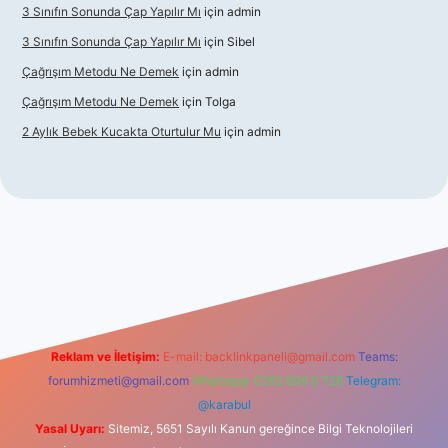
3 Sınıfın Sonunda Çap Yapılır Mı
için
admin
3 Sınıfın Sonunda Çap Yapılır Mı
için
Sibel
Çağrışım Metodu Ne Demek
için
admin
Çağrışım Metodu Ne Demek
için
Tolga
2 Aylık Bebek Kucakta Oturtulur Mu
için
admin
t giriş
Reklam ve İletişim:
E-mail:
backlinkpaneli@gmail.com
Teams:
forumhizmeti@gmail.com
Whatsapp: 0262 606 0 726
Telegram:
@karabul
Yasal Uyarı:
Sitemiz, 5651 Sayılı Kanun gereğince Bilgi Teknolojileri