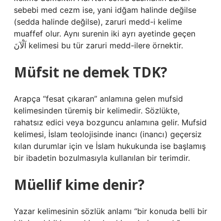
sebebi med cezm ise, yani idğam halinde değilse
(sedda halinde değilse), zaruri medd-i kelime
muaffef olur. Aynı surenin iki ayrı ayetinde geçen
آلْآنَ kelimesi bu tür zaruri medd-ilere örnektir.
Müfsit ne demek TDK?
Arapça “fesat çıkaran” anlamına gelen mufsid
kelimesinden türemiş bir kelimedir. Sözlükte,
rahatsız edici veya bozguncu anlamına gelir. Mufsid
kelimesi, İslam teolojisinde inancı (inancı) geçersiz
kılan durumlar için ve İslam hukukunda ise başlamış
bir ibadetin bozulmasıyla kullanılan bir terimdir.
Müellif kime denir?
Yazar kelimesinin sözlük anlamı “bir konuda belli bir