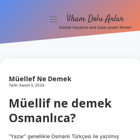
İlham Dolu Anlar
menüyü
aç
Günlük hayatına renk katan pratik fikirler!
Anasayfa
Gizlilik Politikası
Yasal Uyarı
Müellef Ne Demek
Hakkımızda
Tarih: Kasım 5, 2024
Müellif ne demek
Osmanlıca?
“Yazar” genellikle Osmanlı Türkçesi ile yazılmış