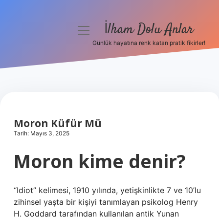
İlham Dolu Anlar
menüyü
aç
Günlük hayatına renk katan pratik fikirler!
Anasayfa
Gizlilik Politikası
Yasal Uyarı
Moron Küfür Mü
Hakkımızda
Tarih: Mayıs 3, 2025
Moron kime denir?
“Idiot” kelimesi, 1910 yılında, yetişkinlikte 7 ve 10’lu
zihinsel yaşta bir kişiyi tanımlayan psikolog Henry
H. Goddard tarafından kullanılan antik Yunan