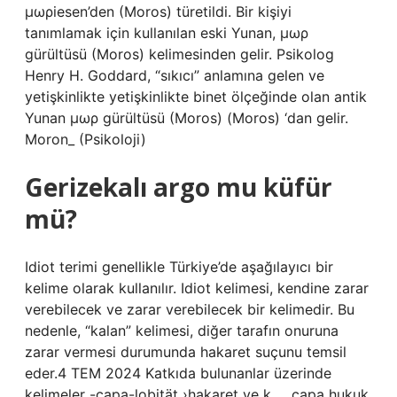
μωρiesen’den (Moros) türetildi. Bir kişiyi
tanımlamak için kullanılan eski Yunan, μωρ
gürültüsü (Moros) kelimesinden gelir. Psikolog
Henry H. Goddard, “sıkıcı” anlamına gelen ve
yetişkinlikte yetişkinlikte binet ölçeğinde olan antik
Yunan μωρ gürültüsü (Moros) (Moros) ‘dan gelir.
Moron_ (Psikoloji)
Gerizekalı argo mu küfür
mü?
Idiot terimi genellikle Türkiye’de aşağılayıcı bir
kelime olarak kullanılır. Idiot kelimesi, kendine zarar
verebilecek ve zarar verebilecek bir kelimedir. Bu
nedenle, “kalan” kelimesi, diğer tarafın onuruna
zarar vermesi durumunda hakaret suçunu temsil
eder.4 TEM 2024 Katkıda bulunanlar üzerinde
kelimeler -çapa-lobität ›hakaret ve k … çapa hukuk