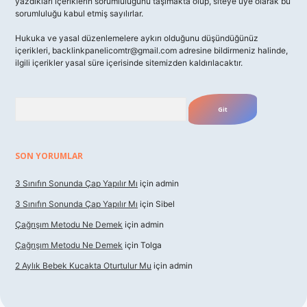
yazdıkları içeriklerin sorumluluğunu taşımakta olup, siteye üye olarak bu
sorumluluğu kabul etmiş sayılırlar.
Hukuka ve yasal düzenlemelere aykırı olduğunu düşündüğünüz
içerikleri,
backlinkpanelicomtr@gmail.com
adresine bildirmeniz halinde,
ilgili içerikler yasal süre içerisinde sitemizden kaldırılacaktır.
Arama
SON YORUMLAR
3 Sınıfın Sonunda Çap Yapılır Mı
için
admin
3 Sınıfın Sonunda Çap Yapılır Mı
için
Sibel
Çağrışım Metodu Ne Demek
için
admin
Çağrışım Metodu Ne Demek
için
Tolga
2 Aylık Bebek Kucakta Oturtulur Mu
için
admin