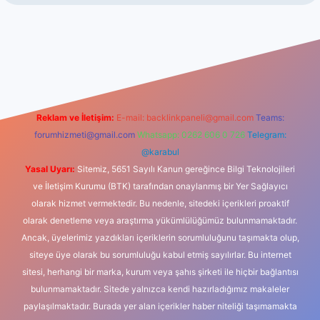
onbet giriş
Reklam ve İletişim:
E-mail:
backlinkpaneli@gmail.com
Teams:
forumhizmeti@gmail.com
Whatsapp: 0262 606 0 726
Telegram:
@karabul
Yasal Uyarı:
Sitemiz, 5651 Sayılı Kanun gereğince Bilgi Teknolojileri
ve İletişim Kurumu (BTK) tarafından onaylanmış bir Yer Sağlayıcı
olarak hizmet vermektedir. Bu nedenle, sitedeki içerikleri proaktif
olarak denetleme veya araştırma yükümlülüğümüz bulunmamaktadır.
Ancak, üyelerimiz yazdıkları içeriklerin sorumluluğunu taşımakta olup,
siteye üye olarak bu sorumluluğu kabul etmiş sayılırlar. Bu internet
sitesi, herhangi bir marka, kurum veya şahıs şirketi ile hiçbir bağlantısı
bulunmamaktadır. Sitede yalnızca kendi hazırladığımız makaleler
paylaşılmaktadır. Burada yer alan içerikler haber niteliği taşımamakta