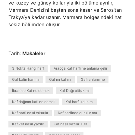
ve kuzey ve güney kollarıyla iki bölüme ayrılır,
Marmara Denizi’ni baştan sona keser ve Saros’tan
Trakya’ya kadar uzanır. Marmara bölgesindeki hat
sekiz bölümden oluşur.
Tarih:
Makaleler
3 Nokta Hangi harf
Arapça Kaf harfi ne anlama gelir
Gaf kalin harf mi
Gaf mı kaf mı
Gafı anlamı ne
İbranice Kaf ne demek
Kaf Dağı bitişik mi
Kaf dağının kafı ne demek
Kaf harfi kalın mı
Kaf harfi nasıl çıkarılır
Kaf harfinde durulur mu
Kaf kef nasıl yazılır
Kaf nasıl yazılır TDK