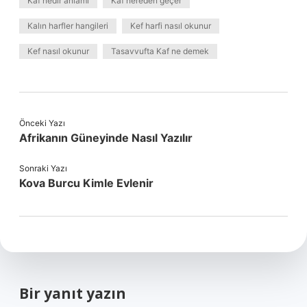
Kaf nedir anlamı
Kaf nereden geçer
Kalın harfler hangileri
Kef harfi nasıl okunur
Kef nasıl okunur
Tasavvufta Kaf ne demek
Önceki Yazı
Afrikanın Güneyinde Nasıl Yazılır
Sonraki Yazı
Kova Burcu Kimle Evlenir
Bir yanıt yazın