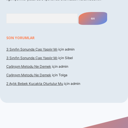
Arama
SON YORUMLAR
3 Sınıfın Sonunda Çap Yapılır Mı
için
admin
3 Sınıfın Sonunda Çap Yapılır Mı
için
Sibel
Çağrışım Metodu Ne Demek
için
admin
Çağrışım Metodu Ne Demek
için
Tolga
2 Aylık Bebek Kucakta Oturtulur Mu
için
admin
t giriş