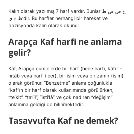
Kalın olarak yazılmış 7 harf vardır. Bunlar خ ص ض ط
ظ غ ق’dir. Bu harfler herhangi bir hareket ve
pozisyonda kalın olarak okunur.
Arapça Kaf harfi ne anlama
gelir?
Kâf, Arapça cümlelerde bir harf (hece harfi, kâfu’l-
hıtâb veya harf-i cer), bir isim veya bir zamir (isim)
olarak görünür. “Benzetme” anlamı çoğunlukla
“kaf”ın bir harf olarak kullanımında görülürken,
“te’kit”, “ta’lîl”, “isti’lâ” ve çok nadiren “değişim”
anlamına geldiği de bilinmektedir.
Tasavvufta Kaf ne demek?