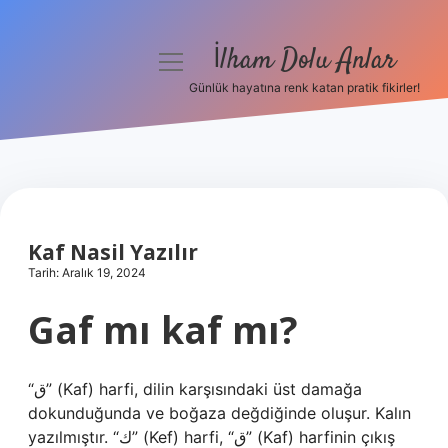
İlham Dolu Anlar
menüyü
aç
Günlük hayatına renk katan pratik fikirler!
Anasayfa
Gizlilik Politikası
Yasal Uyarı
Kaf Nasil Yazılır
Hakkımızda
Tarih: Aralık 19, 2024
Gaf mı kaf mı?
“ق” (Kaf) harfi, dilin karşısındaki üst damağa
dokunduğunda ve boğaza değdiğinde oluşur. Kalın
yazılmıştır. “ك” (Kef) harfi, “ق” (Kaf) harfinin çıkış