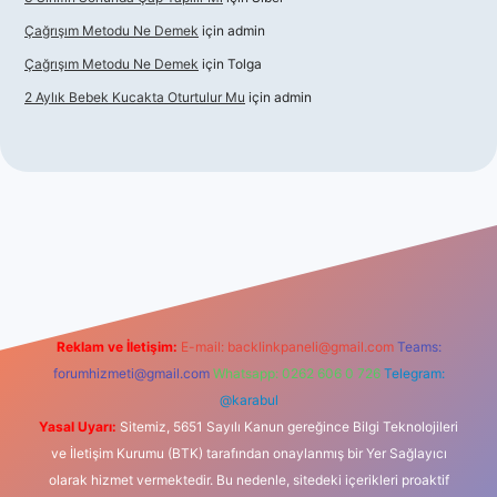
Çağrışım Metodu Ne Demek
için
admin
Çağrışım Metodu Ne Demek
için
Tolga
2 Aylık Bebek Kucakta Oturtulur Mu
için
admin
iriş
Reklam ve İletişim:
E-mail:
backlinkpaneli@gmail.com
Teams:
forumhizmeti@gmail.com
Whatsapp: 0262 606 0 726
Telegram:
@karabul
Yasal Uyarı:
Sitemiz, 5651 Sayılı Kanun gereğince Bilgi Teknolojileri
ve İletişim Kurumu (BTK) tarafından onaylanmış bir Yer Sağlayıcı
olarak hizmet vermektedir. Bu nedenle, sitedeki içerikleri proaktif