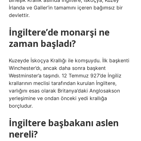
Birleşik Krallık aslında İngiltere, İskoçya, Kuzey
İrlanda ve Galler’in tamamını içeren bağımsız bir
devlettir.
İngiltere’de monarşi ne
zaman başladı?
Kuzeyde İskoçya Krallığı ile komşuydu. İlk başkenti
Winchester’dı, ancak daha sonra başkent
Westminster’a taşındı. 12 Temmuz 927’de İngiliz
krallarının meclisi tarafından kurulan İngiltere,
varlığını esas olarak Britanya’daki Anglosakson
yerleşimine ve ondan önceki yedi krallığa
borçludur.
İngiltere başbakanı aslen
nereli?