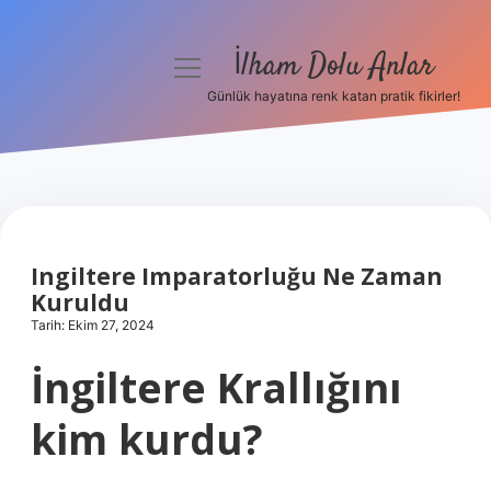
İlham Dolu Anlar
menüyü
aç
Günlük hayatına renk katan pratik fikirler!
Anasayfa
Gizlilik Politikası
Yasal Uyarı
Ingiltere Imparatorluğu Ne Zaman
Hakkımızda
Kuruldu
Tarih: Ekim 27, 2024
İngiltere Krallığını
kim kurdu?