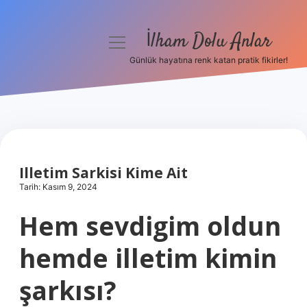
İlham Dolu Anlar
menüyü
aç
Günlük hayatına renk katan pratik fikirler!
Anasayfa
Gizlilik Politikası
Yasal Uyarı
Illetim Sarkisi Kime Ait
Hakkımızda
Tarih: Kasım 9, 2024
Hem sevdigim oldun
hemde illetim kimin
şarkısı?