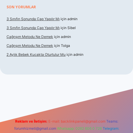
SON YORUMLAR
3 Sınıfın Sonunda Çap Yapılır Mı
için
admin
3 Sınıfın Sonunda Çap Yapılır Mı
için
Sibel
Çağrışım Metodu Ne Demek
için
admin
Çağrışım Metodu Ne Demek
için
Tolga
2 Aylık Bebek Kucakta Oturtulur Mu
için
admin
et giriş
Reklam ve İletişim:
E-mail:
backlinkpaneli@gmail.com
Teams:
forumhizmeti@gmail.com
Whatsapp: 0262 606 0 726
Telegram: