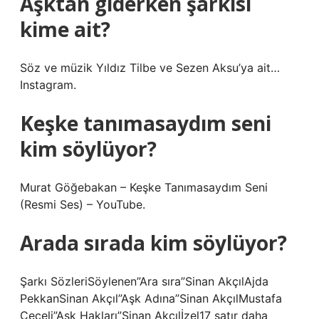
Aşktan giderken şarkısı
kime ait?
Söz ve müzik Yıldız Tilbe ve Sezen Aksu’ya ait…
Instagram.
Keşke tanımasaydım seni
kim söylüyor?
Murat Göğebakan – Keşke Tanımasaydım Seni
(Resmi Ses) – YouTube.
Arada sırada kim söylüyor?
Şarkı SözleriSöylenen”Ara sıra”Sinan AkçılAjda
PekkanSinan Akçıl”Aşk Adına”Sinan AkçılMustafa
Ceceli”Aşk Hakları”Sinan Akçılİzel17 satır daha