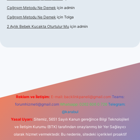
Çağrışım Metodu Ne Demek
için
admin
Çağrışım Metodu Ne Demek
için
Tolga
2 Aylık Bebek Kucakta Oturtulur Mu
için
admin
et giriş
Reklam ve İletişim:
E-mail:
backlinkpaneli@gmail.com
Teams:
forumhizmeti@gmail.com
Whatsapp: 0262 606 0 726
Telegram:
@karabul
Yasal Uyarı:
Sitemiz, 5651 Sayılı Kanun gereğince Bilgi Teknolojileri
ve İletişim Kurumu (BTK) tarafından onaylanmış bir Yer Sağlayıcı
olarak hizmet vermektedir. Bu nedenle, sitedeki içerikleri proaktif