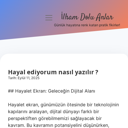
İlham Dolu Anlar
menüyü
aç
Günlük hayatına renk katan pratik fikirler!
Anasayfa
Gizlilik Politikası
Yasal Uyarı
Hayal ediyorum nasıl yazılır ?
Hakkımızda
Tarih: Eylül 11, 2025
## Hayalet Ekran: Geleceğin Dijital Alanı
Hayalet ekran, günümüzün ötesinde bir teknolojinin
kapılarını aralayan, dijital dünyayı farklı bir
perspektiften görebilmemizi sağlayacak bir
kavram. Bu kavramın potansiyelini düşünürken,