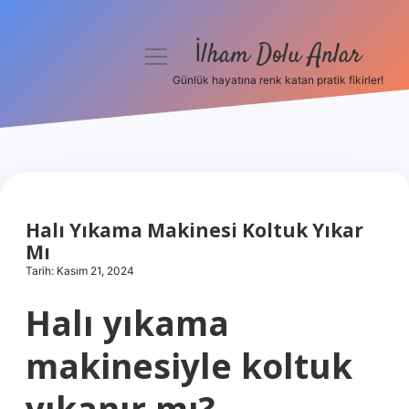
İlham Dolu Anlar
menüyü
aç
Günlük hayatına renk katan pratik fikirler!
Anasayfa
Gizlilik Politikası
Yasal Uyarı
Halı Yıkama Makinesi Koltuk Yıkar
Hakkımızda
Mı
Tarih: Kasım 21, 2024
Halı yıkama
makinesiyle koltuk
yıkanır mı?