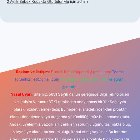
2 Aylık Bebek Kucakta Oturtulur Mu
için
admin
iş
Reklam ve İletişim:
E-mail:
backlinkpaneli@gmail.com
Teams:
forumhizmeti@gmail.com
Whatsapp: 0262 606 0 726
Telegram:
@karabul
Yasal Uyarı:
Sitemiz, 5651 Sayılı Kanun gereğince Bilgi Teknolojileri
ve İletişim Kurumu (BTK) tarafından onaylanmış bir Yer Sağlayıcı
olarak hizmet vermektedir. Bu nedenle, sitedeki içerikleri proaktif
olarak denetleme veya araştırma yükümlülüğümüz bulunmamaktadır.
Ancak, üyelerimiz yazdıkları içeriklerin sorumluluğunu taşımakta olup,
siteye üye olarak bu sorumluluğu kabul etmiş sayılırlar. Bu internet
sitesi, herhangi bir marka, kurum veya şahıs şirketi ile hiçbir bağlantısı