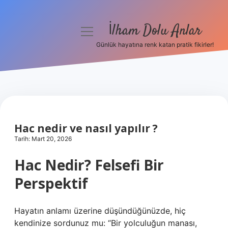
İlham Dolu Anlar
menüyü
aç
Günlük hayatına renk katan pratik fikirler!
Anasayfa
Gizlilik Politikası
Yasal Uyarı
Hac nedir ve nasıl yapılır ?
Hakkımızda
Tarih: Mart 20, 2026
Hac Nedir? Felsefi Bir
Perspektif
Hayatın anlamı üzerine düşündüğünüzde, hiç
kendinize sordunuz mu: “Bir yolculuğun manası,