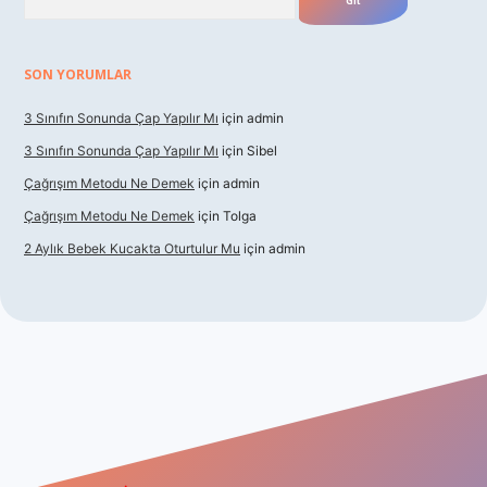
SON YORUMLAR
3 Sınıfın Sonunda Çap Yapılır Mı
için
admin
3 Sınıfın Sonunda Çap Yapılır Mı
için
Sibel
Çağrışım Metodu Ne Demek
için
admin
Çağrışım Metodu Ne Demek
için
Tolga
2 Aylık Bebek Kucakta Oturtulur Mu
için
admin
giriş