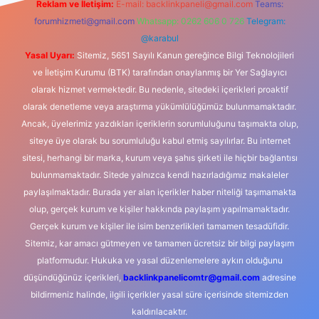
Reklam ve İletişim:
E-mail:
backlinkpaneli@gmail.com
Teams:
forumhizmeti@gmail.com
Whatsapp: 0262 606 0 726
Telegram:
@karabul
Yasal Uyarı:
Sitemiz, 5651 Sayılı Kanun gereğince Bilgi Teknolojileri
ve İletişim Kurumu (BTK) tarafından onaylanmış bir Yer Sağlayıcı
olarak hizmet vermektedir. Bu nedenle, sitedeki içerikleri proaktif
olarak denetleme veya araştırma yükümlülüğümüz bulunmamaktadır.
Ancak, üyelerimiz yazdıkları içeriklerin sorumluluğunu taşımakta olup,
siteye üye olarak bu sorumluluğu kabul etmiş sayılırlar. Bu internet
sitesi, herhangi bir marka, kurum veya şahıs şirketi ile hiçbir bağlantısı
bulunmamaktadır. Sitede yalnızca kendi hazırladığımız makaleler
paylaşılmaktadır. Burada yer alan içerikler haber niteliği taşımamakta
olup, gerçek kurum ve kişiler hakkında paylaşım yapılmamaktadır.
Gerçek kurum ve kişiler ile isim benzerlikleri tamamen tesadüfidir.
Sitemiz, kar amacı gütmeyen ve tamamen ücretsiz bir bilgi paylaşım
platformudur. Hukuka ve yasal düzenlemelere aykırı olduğunu
düşündüğünüz içerikleri,
backlinkpanelicomtr@gmail.com
adresine
bildirmeniz halinde, ilgili içerikler yasal süre içerisinde sitemizden
kaldırılacaktır.