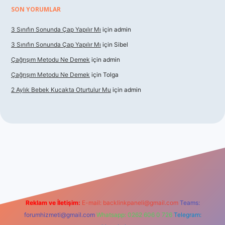
SON YORUMLAR
3 Sınıfın Sonunda Çap Yapılır Mı
için
admin
3 Sınıfın Sonunda Çap Yapılır Mı
için
Sibel
Çağrışım Metodu Ne Demek
için
admin
Çağrışım Metodu Ne Demek
için
Tolga
2 Aylık Bebek Kucakta Oturtulur Mu
için
admin
iş
Reklam ve İletişim:
E-mail:
backlinkpaneli@gmail.com
Teams:
forumhizmeti@gmail.com
Whatsapp: 0262 606 0 726
Telegram: