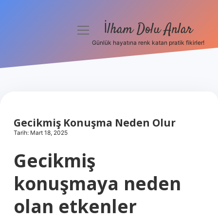
İlham Dolu Anlar
menüyü
aç
Günlük hayatına renk katan pratik fikirler!
Anasayfa
Gizlilik Politikası
Yasal Uyarı
Gecikmiş Konuşma Neden Olur
Hakkımızda
Tarih: Mart 18, 2025
Gecikmiş
konuşmaya neden
olan etkenler