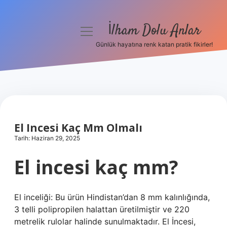
İlham Dolu Anlar
menüyü
aç
Günlük hayatına renk katan pratik fikirler!
Anasayfa
Gizlilik Politikası
Yasal Uyarı
El Incesi Kaç Mm Olmalı
Hakkımızda
Tarih: Haziran 29, 2025
El incesi kaç mm?
El inceliği: Bu ürün Hindistan’dan 8 mm kalınlığında,
3 telli polipropilen halattan üretilmiştir ve 220
metrelik rulolar halinde sunulmaktadır. El İncesi,