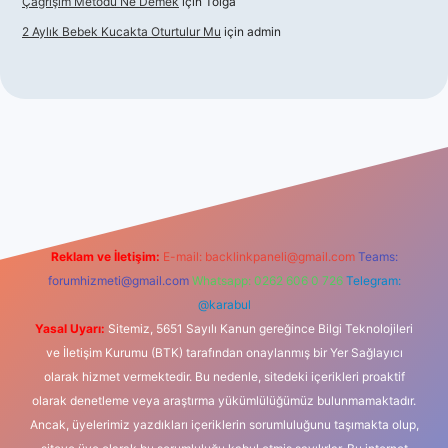
Çağrışım Metodu Ne Demek
için
Tolga
2 Aylık Bebek Kucakta Oturtulur Mu
için
admin
t giriş
Reklam ve İletişim:
E-mail:
backlinkpaneli@gmail.com
Teams:
forumhizmeti@gmail.com
Whatsapp: 0262 606 0 726
Telegram:
@karabul
Yasal Uyarı:
Sitemiz, 5651 Sayılı Kanun gereğince Bilgi Teknolojileri
ve İletişim Kurumu (BTK) tarafından onaylanmış bir Yer Sağlayıcı
olarak hizmet vermektedir. Bu nedenle, sitedeki içerikleri proaktif
olarak denetleme veya araştırma yükümlülüğümüz bulunmamaktadır.
Ancak, üyelerimiz yazdıkları içeriklerin sorumluluğunu taşımakta olup,