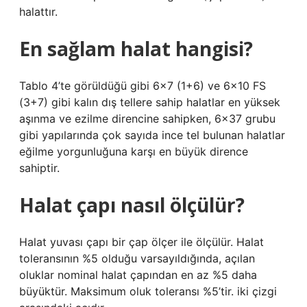
halattır.
En sağlam halat hangisi?
Tablo 4’te görüldüğü gibi 6×7 (1+6) ve 6×10 FS
(3+7) gibi kalın dış tellere sahip halatlar en yüksek
aşınma ve ezilme direncine sahipken, 6×37 grubu
gibi yapılarında çok sayıda ince tel bulunan halatlar
eğilme yorgunluğuna karşı en büyük dirence
sahiptir.
Halat çapı nasıl ölçülür?
Halat yuvası çapı bir çap ölçer ile ölçülür. Halat
toleransının %5 olduğu varsayıldığında, açılan
oluklar nominal halat çapından en az %5 daha
büyüktür. Maksimum oluk toleransı %5’tir. iki çizgi