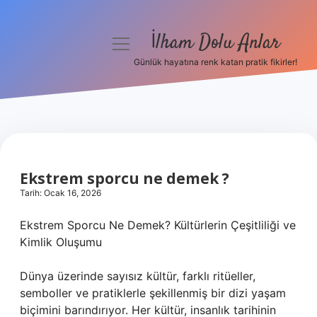
İlham Dolu Anlar
menüyü
aç
Günlük hayatına renk katan pratik fikirler!
Anasayfa
Gizlilik Politikası
Yasal Uyarı
Ekstrem sporcu ne demek ?
Hakkımızda
Tarih: Ocak 16, 2026
Ekstrem Sporcu Ne Demek? Kültürlerin Çeşitliliği ve
Kimlik Oluşumu
Dünya üzerinde sayısız kültür, farklı ritüeller,
semboller ve pratiklerle şekillenmiş bir dizi yaşam
biçimini barındırıyor. Her kültür, insanlık tarihinin