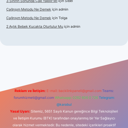
3 Sınıfın Sonunda Çap Yapılır Mı
için
Sibel
Çağrışım Metodu Ne Demek
için
admin
Çağrışım Metodu Ne Demek
için
Tolga
2 Aylık Bebek Kucakta Oturtulur Mu
için
admin
t giriş
Reklam ve İletişim:
E-mail:
backlinkpaneli@gmail.com
Teams:
forumhizmeti@gmail.com
Whatsapp: 0262 606 0 726
Telegram:
@karabul
Yasal Uyarı:
Sitemiz, 5651 Sayılı Kanun gereğince Bilgi Teknolojileri
ve İletişim Kurumu (BTK) tarafından onaylanmış bir Yer Sağlayıcı
olarak hizmet vermektedir. Bu nedenle, sitedeki içerikleri proaktif