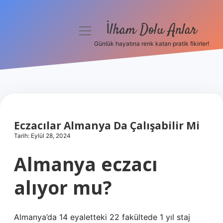
İlham Dolu Anlar
menüyü
aç
Günlük hayatına renk katan pratik fikirler!
Anasayfa
Gizlilik Politikası
Yasal Uyarı
Eczacılar Almanya Da Çalışabilir Mi
Hakkımızda
Tarih: Eylül 28, 2024
Almanya eczacı
alıyor mu?
Almanya’da 14 eyaletteki 22 fakültede 1 yıl staj