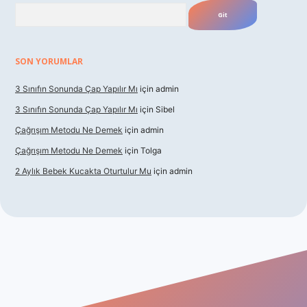
Arama
SON YORUMLAR
3 Sınıfın Sonunda Çap Yapılır Mı
için
admin
3 Sınıfın Sonunda Çap Yapılır Mı
için
Sibel
Çağrışım Metodu Ne Demek
için
admin
Çağrışım Metodu Ne Demek
için
Tolga
2 Aylık Bebek Kucakta Oturtulur Mu
için
admin
iriş