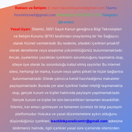
Reklam ve İletişim:
E-mail:
backlinkpaneli@gmail.com
Teams:
forumhizmeti@gmail.com
Whatsapp: 0262 606 0 726
Telegram:
@karabul
Yasal Uyarı:
Sitemiz, 5651 Sayılı Kanun gereğince Bilgi Teknolojileri
ve İletişim Kurumu (BTK) tarafından onaylanmış bir Yer Sağlayıcı
olarak hizmet vermektedir. Bu nedenle, sitedeki içerikleri proaktif
olarak denetleme veya araştırma yükümlülüğümüz bulunmamaktadır.
Ancak, üyelerimiz yazdıkları içeriklerin sorumluluğunu taşımakta olup,
siteye üye olarak bu sorumluluğu kabul etmiş sayılırlar. Bu internet
sitesi, herhangi bir marka, kurum veya şahıs şirketi ile hiçbir bağlantısı
bulunmamaktadır. Sitede yalnızca kendi hazırladığımız makaleler
paylaşılmaktadır. Burada yer alan içerikler haber niteliği taşımamakta
olup, gerçek kurum ve kişiler hakkında paylaşım yapılmamaktadır.
Gerçek kurum ve kişiler ile isim benzerlikleri tamamen tesadüfidir.
Sitemiz, kar amacı gütmeyen ve tamamen ücretsiz bir bilgi paylaşım
platformudur. Hukuka ve yasal düzenlemelere aykırı olduğunu
düşündüğünüz içerikleri,
backlinkpanelicomtr@gmail.com
adresine
bildirmeniz halinde, ilgili içerikler yasal süre içerisinde sitemizden