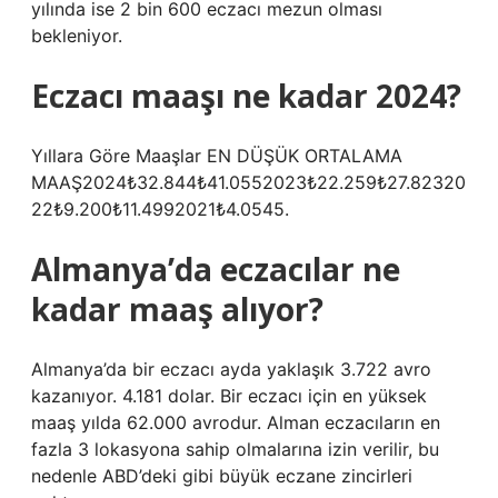
yılında ise 2 bin 600 eczacı mezun olması
bekleniyor.
Eczacı maaşı ne kadar 2024?
Yıllara Göre Maaşlar EN DÜŞÜK ORTALAMA
MAAŞ2024₺32.844₺41.0552023₺22.259₺27.82320
22₺9.200₺11.4992021₺4.0545.
Almanya’da eczacılar ne
kadar maaş alıyor?
Almanya’da bir eczacı ayda yaklaşık 3.722 avro
kazanıyor. 4.181 dolar. Bir eczacı için en yüksek
maaş yılda 62.000 avrodur. Alman eczacıların en
fazla 3 lokasyona sahip olmalarına izin verilir, bu
nedenle ABD’deki gibi büyük eczane zincirleri