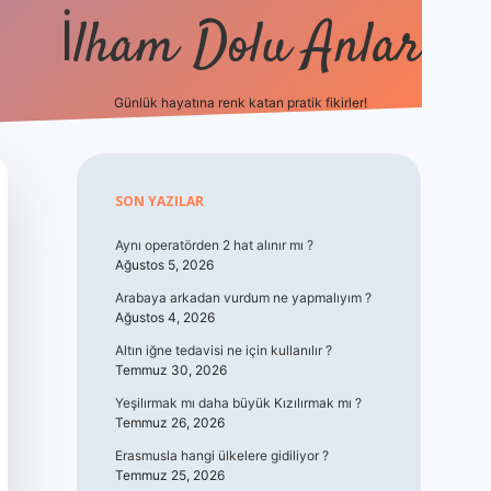
İlham Dolu Anlar
Günlük hayatına renk katan pratik fikirler!
hiltonbet giriş
Sidebar
SON YAZILAR
Aynı operatörden 2 hat alınır mı ?
Ağustos 5, 2026
Arabaya arkadan vurdum ne yapmalıyım ?
Ağustos 4, 2026
Altın iğne tedavisi ne için kullanılır ?
Temmuz 30, 2026
Yeşilırmak mı daha büyük Kızılırmak mı ?
Temmuz 26, 2026
Erasmusla hangi ülkelere gidiliyor ?
Temmuz 25, 2026