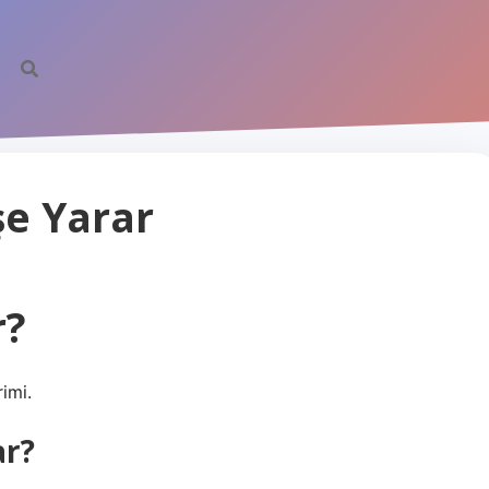
şe Yarar
r?
imi.
ar?