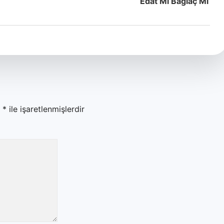
Edat Mı Bağlaç Mı
r
*
ile işaretlenmişlerdir