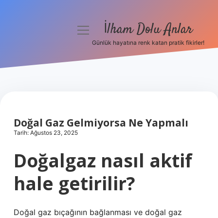
İlham Dolu Anlar
menüyü
aç
Günlük hayatına renk katan pratik fikirler!
Anasayfa
Gizlilik Politikası
Yasal Uyarı
Doğal Gaz Gelmiyorsa Ne Yapmalı
Hakkımızda
Tarih: Ağustos 23, 2025
Doğalgaz nasıl aktif
hale getirilir?
Doğal gaz bıçağının bağlanması ve doğal gaz