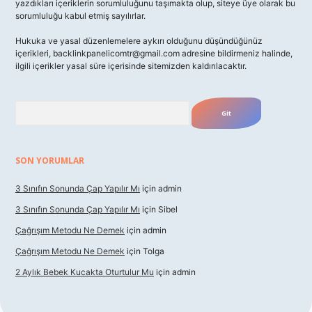
yazdıkları içeriklerin sorumluluğunu taşımakta olup, siteye üye olarak bu
sorumluluğu kabul etmiş sayılırlar.
Hukuka ve yasal düzenlemelere aykırı olduğunu düşündüğünüz
içerikleri,
backlinkpanelicomtr@gmail.com
adresine bildirmeniz halinde,
ilgili içerikler yasal süre içerisinde sitemizden kaldırılacaktır.
Arama
SON YORUMLAR
3 Sınıfın Sonunda Çap Yapılır Mı
için
admin
3 Sınıfın Sonunda Çap Yapılır Mı
için
Sibel
Çağrışım Metodu Ne Demek
için
admin
Çağrışım Metodu Ne Demek
için
Tolga
2 Aylık Bebek Kucakta Oturtulur Mu
için
admin