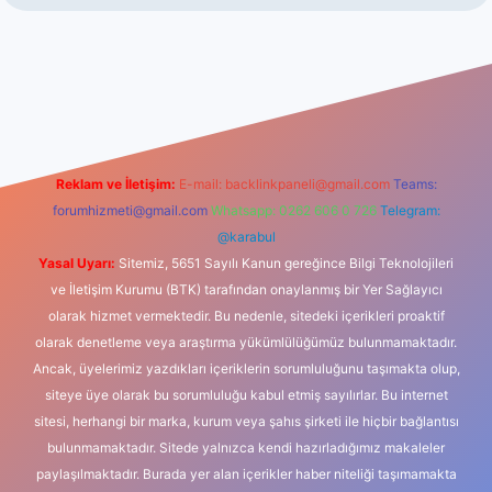
riş
Reklam ve İletişim:
E-mail:
backlinkpaneli@gmail.com
Teams:
forumhizmeti@gmail.com
Whatsapp: 0262 606 0 726
Telegram:
@karabul
Yasal Uyarı:
Sitemiz, 5651 Sayılı Kanun gereğince Bilgi Teknolojileri
ve İletişim Kurumu (BTK) tarafından onaylanmış bir Yer Sağlayıcı
olarak hizmet vermektedir. Bu nedenle, sitedeki içerikleri proaktif
olarak denetleme veya araştırma yükümlülüğümüz bulunmamaktadır.
Ancak, üyelerimiz yazdıkları içeriklerin sorumluluğunu taşımakta olup,
siteye üye olarak bu sorumluluğu kabul etmiş sayılırlar. Bu internet
sitesi, herhangi bir marka, kurum veya şahıs şirketi ile hiçbir bağlantısı
bulunmamaktadır. Sitede yalnızca kendi hazırladığımız makaleler
paylaşılmaktadır. Burada yer alan içerikler haber niteliği taşımamakta