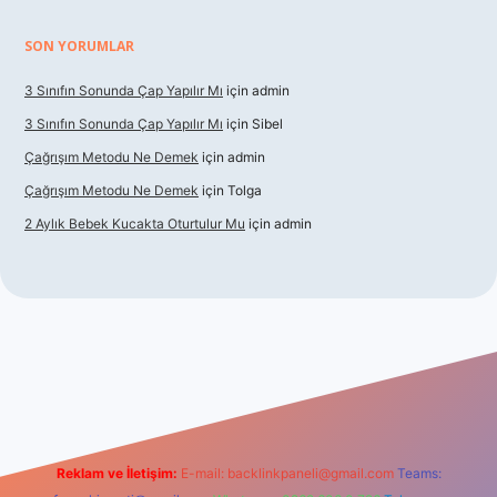
SON YORUMLAR
3 Sınıfın Sonunda Çap Yapılır Mı
için
admin
3 Sınıfın Sonunda Çap Yapılır Mı
için
Sibel
Çağrışım Metodu Ne Demek
için
admin
Çağrışım Metodu Ne Demek
için
Tolga
2 Aylık Bebek Kucakta Oturtulur Mu
için
admin
onbet giriş
Reklam ve İletişim:
E-mail:
backlinkpaneli@gmail.com
Teams: