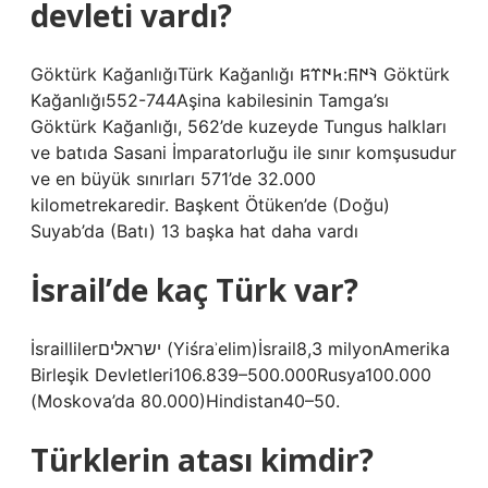
devleti vardı?
Göktürk KağanlığıTürk Kağanlığı 𐰚𐰇𐰜:𐱅𐰇𐰼𐰰 Göktürk
Kağanlığı552-744Aşina kabilesinin Tamga’sı
Göktürk Kağanlığı, 562’de kuzeyde Tungus halkları
ve batıda Sasani İmparatorluğu ile sınır komşusudur
ve en büyük sınırları 571’de 32.000
kilometrekaredir. Başkent Ötüken’de (Doğu)
Suyab’da (Batı) 13 başka hat daha vardı
İsrail’de kaç Türk var?
İsraillilerישראלים (Yiśraʾelim)İsrail8,3 milyonAmerika
Birleşik Devletleri106.839–500.000Rusya100.000
(Moskova’da 80.000)Hindistan40–50.
Türklerin atası kimdir?