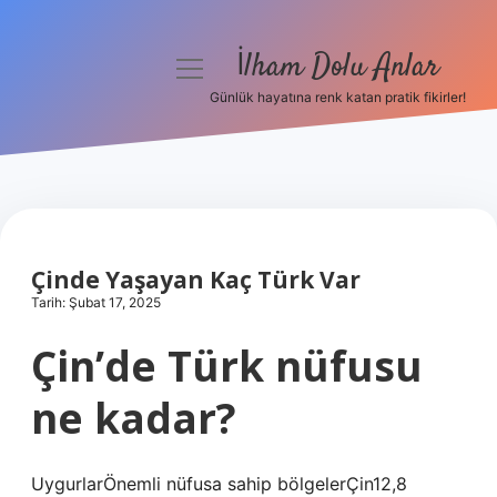
İlham Dolu Anlar
menüyü
aç
Günlük hayatına renk katan pratik fikirler!
Anasayfa
Gizlilik Politikası
Yasal Uyarı
Çinde Yaşayan Kaç Türk Var
Hakkımızda
Tarih: Şubat 17, 2025
Çin’de Türk nüfusu
ne kadar?
UygurlarÖnemli nüfusa sahip bölgelerÇin12,8