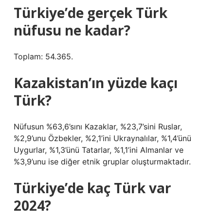
Türkiye’de gerçek Türk
nüfusu ne kadar?
Toplam: 54.365.
Kazakistan’ın yüzde kaçı
Türk?
Nüfusun %63,6’sını Kazaklar, %23,7’sini Ruslar,
%2,9’unu Özbekler, %2,1’ini Ukraynalılar, %1,4’ünü
Uygurlar, %1,3’ünü Tatarlar, %1,1’ini Almanlar ve
%3,9’unu ise diğer etnik gruplar oluşturmaktadır.
Türkiye’de kaç Türk var
2024?