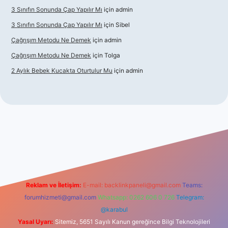
3 Sınıfın Sonunda Çap Yapılır Mı
için
admin
3 Sınıfın Sonunda Çap Yapılır Mı
için
Sibel
Çağrışım Metodu Ne Demek
için
admin
Çağrışım Metodu Ne Demek
için
Tolga
2 Aylık Bebek Kucakta Oturtulur Mu
için
admin
bet giriş
Reklam ve İletişim:
E-mail:
backlinkpaneli@gmail.com
Teams:
forumhizmeti@gmail.com
Whatsapp: 0262 606 0 726
Telegram:
@karabul
Yasal Uyarı:
Sitemiz, 5651 Sayılı Kanun gereğince Bilgi Teknolojileri