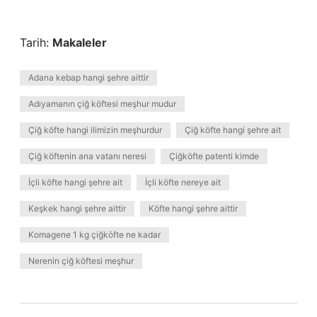
Tarih:
Makaleler
Adana kebap hangi şehre aittir
Adıyamanın çiğ köftesi meşhur mudur
Çiğ köfte hangi ilimizin meşhurdur
Çiğ köfte hangi şehre ait
Çiğ köftenin ana vatanı neresi
Çiğköfte patenti kimde
İçli köfte hangi şehre ait
İçli köfte nereye ait
Keşkek hangi şehre aittir
Köfte hangi şehre aittir
Komagene 1 kg çiğköfte ne kadar
Nerenin çiğ köftesi meşhur