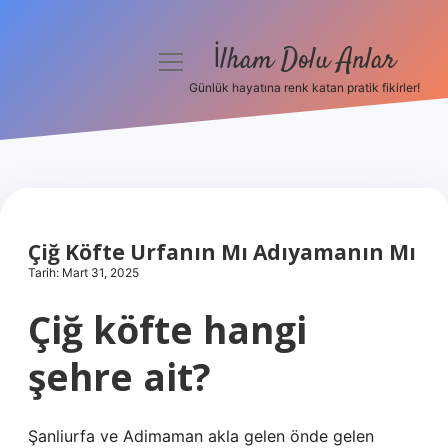
İlham Dolu Anlar
menüyü
aç
Günlük hayatına renk katan pratik fikirler!
Anasayfa
Gizlilik Politikası
Yasal Uyarı
Çiğ Köfte Urfanın Mı Adıyamanın Mı
Hakkımızda
Tarih: Mart 31, 2025
Çiğ köfte hangi
şehre ait?
Şanliurfa ve Adimaman akla gelen önde gelen