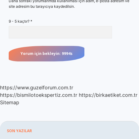
Daha sonraki yorumlarımda kullanılması için adım, e-posta adresim ve
site adresim bu tarayıcıya kaydedilsin.
9 - 5 kaçtır?
*
https://www.guzelforum.com.tr
https://bismilotoekspertiz.com.tr
https://birkaetiket.com.tr
Sitemap
Sidebar
SON YAZILAR