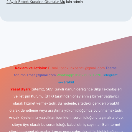
2 Aylık Bebek Kucakta Oturtulur Mu
için
admin
iriş
Reklam ve İletişim:
E-mail:
backlinkpaneli@gmail.com
Teams:
forumhizmeti@gmail.com
Whatsapp: 0262 606 0 726
Telegram:
@karabul
Yasal Uyarı:
Sitemiz, 5651 Sayılı Kanun gereğince Bilgi Teknolojileri
ve İletişim Kurumu (BTK) tarafından onaylanmış bir Yer Sağlayıcı
olarak hizmet vermektedir. Bu nedenle, sitedeki içerikleri proaktif
olarak denetleme veya araştırma yükümlülüğümüz bulunmamaktadır.
Ancak, üyelerimiz yazdıkları içeriklerin sorumluluğunu taşımakta olup,
siteye üye olarak bu sorumluluğu kabul etmiş sayılırlar. Bu internet
sitesi, herhangi bir marka, kurum veya şahıs şirketi ile hiçbir bağlantısı