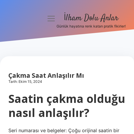
İlham Dolu Anlar
menüyü
aç
Günlük hayatına renk katan pratik fikirler!
Anasayfa
Gizlilik Politikası
Yasal Uyarı
Çakma Saat Anlaşılır Mı
Hakkımızda
Tarih: Ekim 15, 2024
Saatin çakma olduğu
nasıl anlaşılır?
Seri numarası ve belgeler: Çoğu orijinal saatin bir