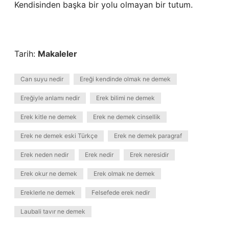
Kendisinden başka bir yolu olmayan bir tutum.
Tarih:
Makaleler
Can suyu nedir
Ereği kendinde olmak ne demek
Ereğiyle anlamı nedir
Erek bilimi ne demek
Erek kitle ne demek
Erek ne demek cinsellik
Erek ne demek eski Türkçe
Erek ne demek paragraf
Erek neden nedir
Erek nedir
Erek neresidir
Erek okur ne demek
Erek olmak ne demek
Ereklerle ne demek
Felsefede erek nedir
Laubali tavır ne demek