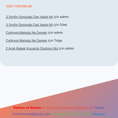
SON YORUMLAR
3 Sınıfın Sonunda Çap Yapılır Mı
için
admin
3 Sınıfın Sonunda Çap Yapılır Mı
için
Sibel
Çağrışım Metodu Ne Demek
için
admin
Çağrışım Metodu Ne Demek
için
Tolga
2 Aylık Bebek Kucakta Oturtulur Mu
için
admin
t giriş
Reklam ve İletişim:
E-mail:
backlinkpaneli@gmail.com
Teams:
forumhizmeti@gmail.com
Whatsapp: 0262 606 0 726
Telegram: