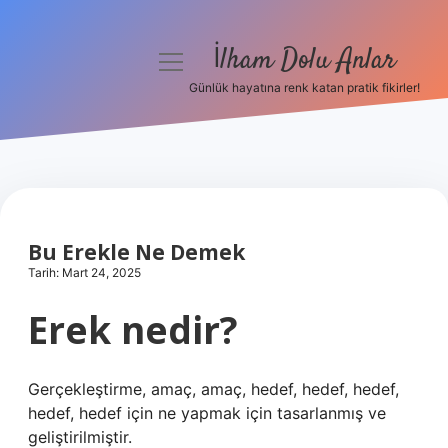
İlham Dolu Anlar
menüyü
aç
Günlük hayatına renk katan pratik fikirler!
Anasayfa
Gizlilik Politikası
Yasal Uyarı
Bu Erekle Ne Demek
Hakkımızda
Tarih: Mart 24, 2025
Erek nedir?
Gerçekleştirme, amaç, amaç, hedef, hedef, hedef,
hedef, hedef için ne yapmak için tasarlanmış ve
geliştirilmiştir.