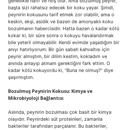
genellikle hafif ve hoş olur. Ama bozulmuş peynir,
başta sizi rahatsız edecek bir koku yayar. Şimdi,
peynirin kokusunu tarif etmek zor olabilir, ama o
keskin, ekşi, asidik ve bazen de amonyaklı koku
bozulmanın habercisidir. Hatta bazen o kadar kötü
kokar ki, bir süre sonra o kokuyu havalandırmak
bile yeterli olmayabilir. Kendi evimde yaşadığım bir
anıyı hatırlıyorum: Bir gün sabah kahvaltısı için
peynir almıştım, bir dilim kestim, kokladım ve
anında anlayıp atmam gerektiğini fark ettim. O
kadar kötü kokuyordu ki, “Buna ne olmuş?” diye
şaşırmıştım.
Bozulmuş Peynirin Kokusu: Kimya ve
Mikrobiyoloji Bağlantısı
Aslında, peynirin bozulması çok basit bir kimya
olayıdır. Peynirdeki süt proteinleri, zamanla
bakteriler tarafından parçalanır. Bu bakteriler,