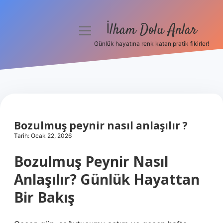
İlham Dolu Anlar
menüyü
aç
Günlük hayatına renk katan pratik fikirler!
Anasayfa
Gizlilik Politikası
Yasal Uyarı
Bozulmuş peynir nasıl anlaşılır ?
Hakkımızda
Tarih: Ocak 22, 2026
Bozulmuş Peynir Nasıl
Anlaşılır? Günlük Hayattan
Bir Bakış