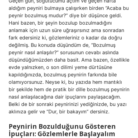
Geçen gün, soğutucumu açtım ve geçen hafta
aldığım peyniri bulmaya çalışırken birden “Acaba bu
peynir bozulmuş mudur?” diye bir düşünce geldi.
Hani bazen, bir şeyin bozulup bozulmadığını
anlamak için uzun süre uğraşırsınız ama sonradan
fark edersiniz ki, gözlemleriniz o kadar da doğru
değilmiş. Bu konuda düşündüm de, “Bozulmuş
peynir nasıl anlaşılır?” sorusunun cevabı aslında
düşündüğümüzden daha basit. Ama bazen, özellikle
evde yalnızken, o son dilimi yeme dürtüsüne
kapıldığınızda, bozulmuş peynirin farkında bile
olamıyorsunuz. Neyse ki, bu yazıda hem mantıklı
bir şekilde hem de pratik bir dille bozulmuş peynirin
nasıl anlaşılacağına dair ipuçlarını paylaşacağım.
Belki de bir sonraki peynirinizi yediğinizde, bu yazı
aklınıza gelir ve “Dur, bir bakayım” dersiniz.
Peynirin Bozulduğunu Gösteren
İpuçları: Gözlemlerle Başlayalım