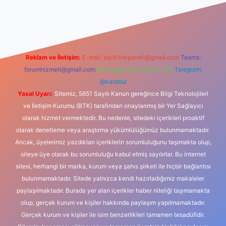
et giriş
Reklam ve İletişim:
E-mail:
backlinkpaneli@gmail.com
Teams:
forumhizmeti@gmail.com
Whatsapp: 0262 606 0 726
Telegram:
@karabul
Yasal Uyarı:
Sitemiz, 5651 Sayılı Kanun gereğince Bilgi Teknolojileri
ve İletişim Kurumu (BTK) tarafından onaylanmış bir Yer Sağlayıcı
olarak hizmet vermektedir. Bu nedenle, sitedeki içerikleri proaktif
olarak denetleme veya araştırma yükümlülüğümüz bulunmamaktadır.
Ancak, üyelerimiz yazdıkları içeriklerin sorumluluğunu taşımakta olup,
siteye üye olarak bu sorumluluğu kabul etmiş sayılırlar. Bu internet
sitesi, herhangi bir marka, kurum veya şahıs şirketi ile hiçbir bağlantısı
bulunmamaktadır. Sitede yalnızca kendi hazırladığımız makaleler
paylaşılmaktadır. Burada yer alan içerikler haber niteliği taşımamakta
olup, gerçek kurum ve kişiler hakkında paylaşım yapılmamaktadır.
Gerçek kurum ve kişiler ile isim benzerlikleri tamamen tesadüfidir.