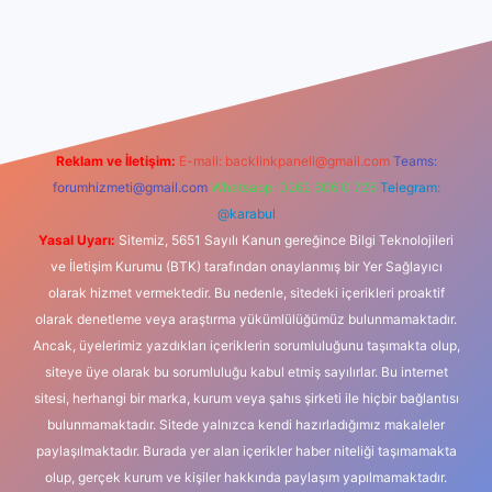
 giriş
Reklam ve İletişim:
E-mail:
backlinkpaneli@gmail.com
Teams:
forumhizmeti@gmail.com
Whatsapp: 0262 606 0 726
Telegram:
@karabul
Yasal Uyarı:
Sitemiz, 5651 Sayılı Kanun gereğince Bilgi Teknolojileri
ve İletişim Kurumu (BTK) tarafından onaylanmış bir Yer Sağlayıcı
olarak hizmet vermektedir. Bu nedenle, sitedeki içerikleri proaktif
olarak denetleme veya araştırma yükümlülüğümüz bulunmamaktadır.
Ancak, üyelerimiz yazdıkları içeriklerin sorumluluğunu taşımakta olup,
siteye üye olarak bu sorumluluğu kabul etmiş sayılırlar. Bu internet
sitesi, herhangi bir marka, kurum veya şahıs şirketi ile hiçbir bağlantısı
bulunmamaktadır. Sitede yalnızca kendi hazırladığımız makaleler
paylaşılmaktadır. Burada yer alan içerikler haber niteliği taşımamakta
olup, gerçek kurum ve kişiler hakkında paylaşım yapılmamaktadır.