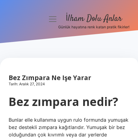
İlham Dolu Anlar
menüyü
aç
Günlük hayatına renk katan pratik fikirler!
Anasayfa
Gizlilik Politikası
Yasal Uyarı
Bez Zımpara Ne Işe Yarar
Hakkımızda
Tarih: Aralık 27, 2024
Bez zımpara nedir?
Bunlar elle kullanıma uygun rulo formunda yumuşak
bez destekli zımpara kağıtlarıdır. Yumuşak bir bez
olduğundan çok kıvrımlı veya dar yerlerde