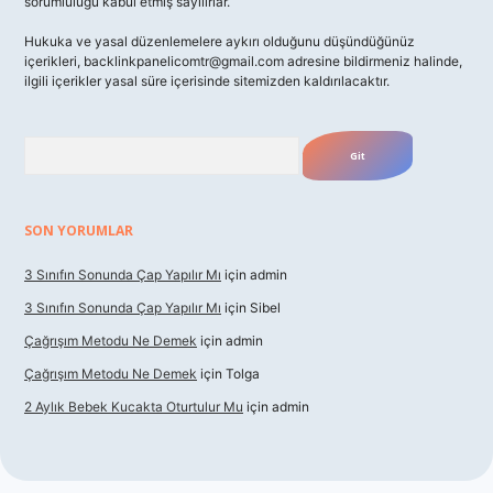
sorumluluğu kabul etmiş sayılırlar.
Hukuka ve yasal düzenlemelere aykırı olduğunu düşündüğünüz
içerikleri,
backlinkpanelicomtr@gmail.com
adresine bildirmeniz halinde,
ilgili içerikler yasal süre içerisinde sitemizden kaldırılacaktır.
Arama
SON YORUMLAR
3 Sınıfın Sonunda Çap Yapılır Mı
için
admin
3 Sınıfın Sonunda Çap Yapılır Mı
için
Sibel
Çağrışım Metodu Ne Demek
için
admin
Çağrışım Metodu Ne Demek
için
Tolga
2 Aylık Bebek Kucakta Oturtulur Mu
için
admin