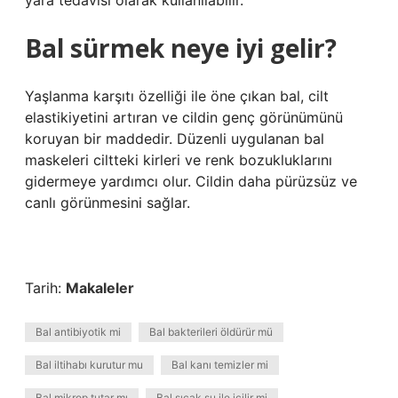
yara tedavisi olarak kullanılabilir.
Bal sürmek neye iyi gelir?
Yaşlanma karşıtı özelliği ile öne çıkan bal, cilt
elastikiyetini artıran ve cildin genç görünümünü
koruyan bir maddedir. Düzenli uygulanan bal
maskeleri ciltteki kirleri ve renk bozukluklarını
gidermeye yardımcı olur. Cildin daha pürüzsüz ve
canlı görünmesini sağlar.
Tarih:
Makaleler
Bal antibiyotik mi
Bal bakterileri öldürür mü
Bal iltihabı kurutur mu
Bal kanı temizler mi
Bal mikrop tutar mı
Bal sıcak su ile içilir mi