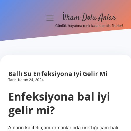
İlham Dolu Anlar
menüyü
aç
Günlük hayatına renk katan pratik fikirler!
Anasayfa
Gizlilik Politikası
Yasal Uyarı
Ballı Su Enfeksiyona Iyi Gelir Mi
Hakkımızda
Tarih: Kasım 24, 2024
Enfeksiyona bal iyi
gelir mi?
Arıların kaliteli çam ormanlarında ürettiği çam balı