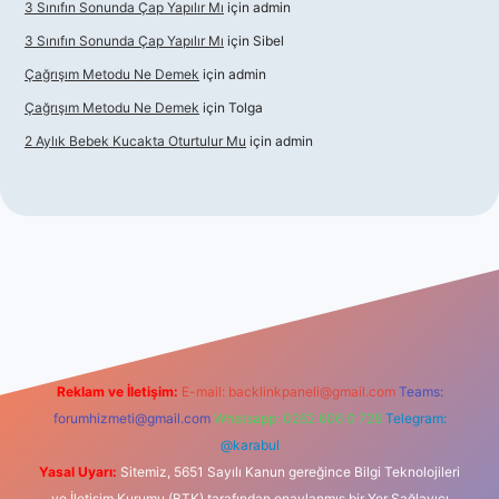
3 Sınıfın Sonunda Çap Yapılır Mı
için
admin
3 Sınıfın Sonunda Çap Yapılır Mı
için
Sibel
Çağrışım Metodu Ne Demek
için
admin
Çağrışım Metodu Ne Demek
için
Tolga
2 Aylık Bebek Kucakta Oturtulur Mu
için
admin
giriş
Reklam ve İletişim:
E-mail:
backlinkpaneli@gmail.com
Teams:
forumhizmeti@gmail.com
Whatsapp: 0262 606 0 726
Telegram:
@karabul
Yasal Uyarı:
Sitemiz, 5651 Sayılı Kanun gereğince Bilgi Teknolojileri
ve İletişim Kurumu (BTK) tarafından onaylanmış bir Yer Sağlayıcı